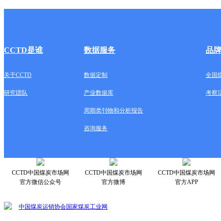
CCTD是谁
数据服务
品
关于CCTD
数据定制
全国
研究团队
产业数据库
考察
周期类刊物和分析报告
咨询服务
CCTD中国煤炭市场网
CCTD中国煤炭市场网
CCTD中国煤炭市场网
官方微信公众号
官方微博
官方APP
中国煤炭运销协会
国家煤炭工业网