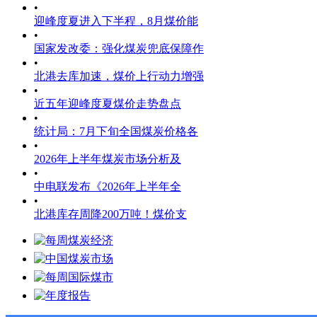
•
迎峰度夏进入下半程，8月煤价能
•
国家发改委：强化煤炭兜底保障作
•
北港去库加速，煤价上行动力增强
•
近五年迎峰度夏煤价走势盘点
•
统计局：7月下旬全国煤炭价格各
•
2026年上半年煤炭市场分析及
•
中电联发布《2026年上半年全
•
北港库存周降200万吨！煤价支