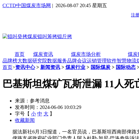
CCTD中国煤炭市场网
| 2026-08-07 20:45 星期五
首页
煤炭资讯
煤炭市场分析
煤炭
品牌榜
大数据研究院
数据服务
品牌会议
运销管理软件
智慧物流
首页
>
资讯中心
>
新闻资讯
>
煤炭行业
>
国际煤炭
>
国际动态
巴基斯坦煤矿瓦斯泄漏 11人死
来源：参考消息
发布时间：2024-06-06 10:03:29
字号【
小
中
大
】
收藏新闻
据法新社6月3日报道，一名官员说，巴基斯坦西南部俾路支
俾路支省政府矿业部门负责人阿卜杜勒·加尼·巴洛奇告诉法