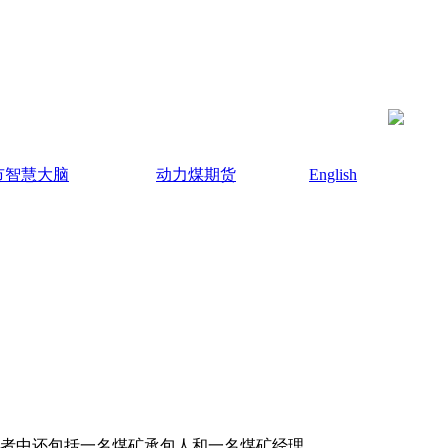
市智慧大脑
动力煤期货
English
。
死者中还包括一名煤矿承包人和一名煤矿经理。