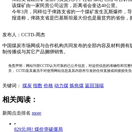
该煤矿由一家民营公司运营，距离省会奎达40公里。
今年3月，同样位于俾路支省的一个煤矿发生瓦斯爆炸，导致
报道称，俾路支省是巴基斯坦最大但也是最贫穷的省份，拥
发布人：CCTD-周杰
中国煤炭市场网或与合作机构共同发布的全部内容及材料拥有
制传播或与其它产品捆绑销售。
免责声明：网站刊登CCTD认为可靠的已公开信息，对这些信息的准确性和完整
关， CCTD及其雇员不对使用网站信息及其内容所引发的任何直接或间接损失
关键词：
煤炭
指数
价格
动力煤
炼焦煤
返回顶端
相关阅读：
新闻点击排名
more
•
829元/吨! 煤价突破僵局