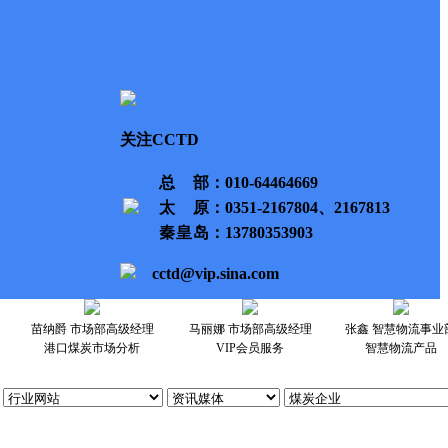
关注CCTD
总部
：010-64464669
太原
：0351-2167804、2167813
秦皇岛
：13780353903
cctd@vip.sina.com
苗纳爵 市场部高级经理
马丽娜 市场部高级经理
张鑫 智慧物流事业
港口煤炭市场分析
VIP会员服务
智慧物流产品