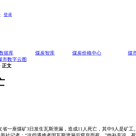
数据库
煤炭智库
煤炭价格中心
煤
煤市数字云图
> 正文
亡
省一座煤矿3日发生瓦斯泄漏，造成11人死亡，其中9人是矿工
新社记者：“这些遇难者因瓦斯泄漏后窒息而死。”他补充说，