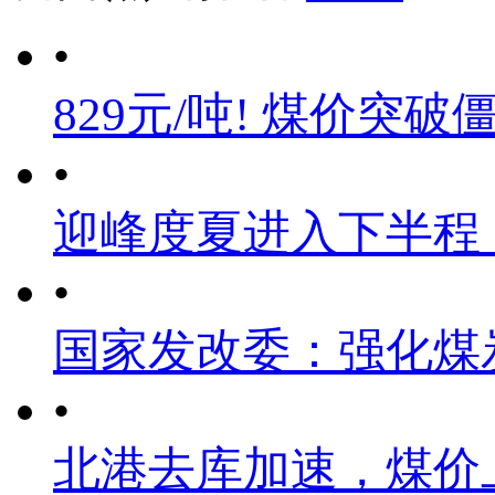
•
829元/吨! 煤价突破
•
迎峰度夏进入下半程
•
国家发改委：强化煤
•
北港去库加速，煤价