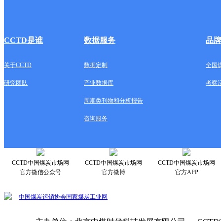
CCTD是谁
数据服务
品
关于CCTD
数据定制
全国
研究团队
产业数据库
考察
周期类刊物和分析报告
咨询服务
CCTD中国煤炭市场网
CCTD中国煤炭市场网
CCTD中国煤炭市场网
官方微信公众号
官方微博
官方APP
中国煤炭运销协会
国家煤炭工业网