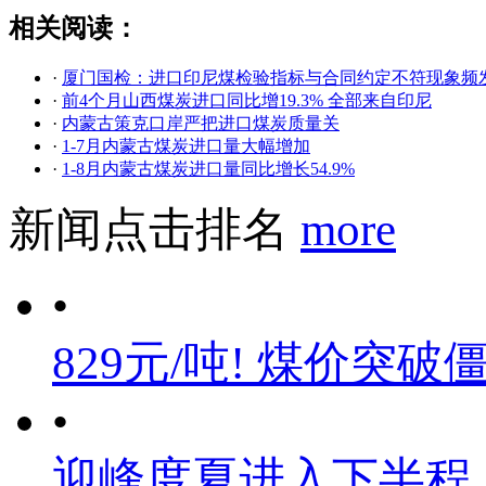
相关阅读：
·
厦门国检：进口印尼煤检验指标与合同约定不符现象频
·
前4个月山西煤炭进口同比增19.3% 全部来自印尼
·
内蒙古策克口岸严把进口煤炭质量关
·
1-7月内蒙古煤炭进口量大幅增加
·
1-8月内蒙古煤炭进口量同比增长54.9%
新闻点击排名
more
•
829元/吨! 煤价突破
•
迎峰度夏进入下半程