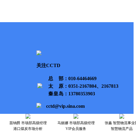
关注CCTD
总部
：010-64464669
太原
：0351-2167804、2167813
秦皇岛
：13780353903
cctd@vip.sina.com
苗纳爵 市场部高级经理
马丽娜 市场部高级经理
张鑫 智慧物流事业
港口煤炭市场分析
VIP会员服务
智慧物流产品