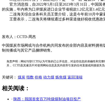
官方消息指，自2022年5月1日至2023年3月31日，中
的实施，年内将为口岸煤炭进口企业节省税款1.2亿元至1.4亿
二连海关综合业务科关员王蕾介绍，这是今年前10月中蒙最
王蕾表示，二连海关将继续通过多种渠道做好税收优惠政策
发布人：CCTD-周杰
中国煤炭市场网或与合作机构共同发布的全部内容及材料拥有
制传播或与其它产品捆绑销售。
免责声明：网站刊登CCTD认为可靠的已公开信息，对这些信息的准确性和完整
关， CCTD及其雇员不对使用网站信息及其内容所引发的任何直接或间接损失
关键词：
煤炭
指数
价格
动力煤
炼焦煤
返回顶端
相关阅读：
·
陕西：我国首套百万吨级煤制油项目投产