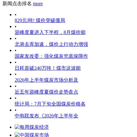
新闻点击排名
more
•
829元/吨! 煤价突破僵局
•
迎峰度夏进入下半程，8月煤价能
•
北港去库加速，煤价上行动力增强
•
国家发改委：强化煤炭兜底保障作
•
日耗首破240万吨！煤市这波能
•
2026年上半年煤炭市场分析及
•
近五年迎峰度夏煤价走势盘点
•
统计局：7月下旬全国煤炭价格各
•
中电联发布《2026年上半年全