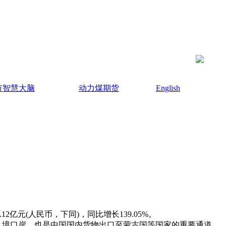
市智慧大脑
动力煤期货
English
2亿元(人民币，下同)，同比增长139.05%。
入境口岸，也是中国国内货物出口至蒙古国等国家的重要通道。