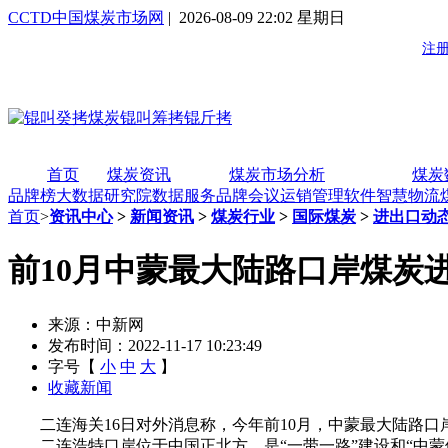
CCTD中国煤炭市场网
| 2026-08-09 22:02 星期日
首页
煤炭资讯
煤炭市场分析
煤炭
品牌榜
大数据研究院
数据服务
品牌会议
运销管理软件
智慧物流
首页
>
资讯中心
>
新闻资讯
>
煤炭行业
>
国际煤炭
>
进出口动
前10月中蒙最大陆路口岸煤炭进
来源：中新网
发布时间：2022-11-17 10:23:49
字号【
小
中
大
】
收藏新闻
二连海关16日对外消息称，今年前10月，中蒙最大陆路口岸--二连
二连浩特口岸位于中国正北方，是“一带一路”建设和“中蒙