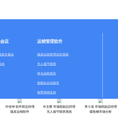
牌会议
运销管理软件
煤炭交易会
煤炭运销管理信息系统
活动
无人值守磅房
筒仓远程装车
智能化自动装车
智慧营销支持
许传坤 软件部总经理
许文辉 市场部副总经理
李小龙 市场部副总经理
煤炭运销软件
无人值守磅房系统
煤焦钢市场分析