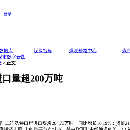
数据库
煤炭智库
煤炭价格中心
煤
煤市数字云图
态
> 正文
口量超200万吨
浩特口岸进口煤炭204.73万吨，同比增长16.19%；货值21.1
俄经济走廊”上的重要节点城市，是中欧班列中线通道的唯一出