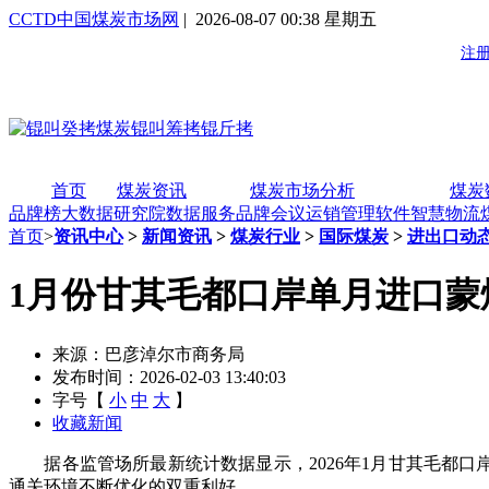
CCTD中国煤炭市场网
| 2026-08-07 00:38 星期五
首页
煤炭资讯
煤炭市场分析
煤炭
品牌榜
大数据研究院
数据服务
品牌会议
运销管理软件
智慧物流
首页
>
资讯中心
>
新闻资讯
>
煤炭行业
>
国际煤炭
>
进出口动
1月份甘其毛都口岸单月进口蒙煤45
来源：巴彦淖尔市商务局
发布时间：2026-02-03 13:40:03
字号【
小
中
大
】
收藏新闻
据各监管场所最新统计数据显示，2026年1月甘其毛都口岸完
通关环境不断优化的双重利好。