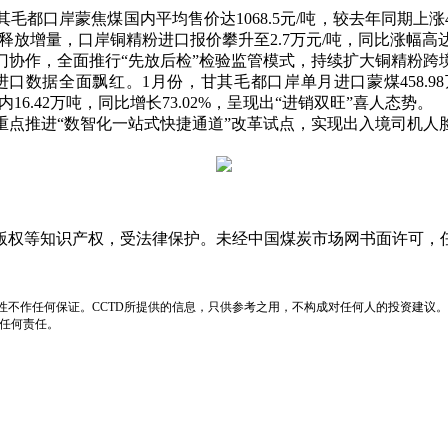
岸蒙焦煤国内平均售价达1068.5元/吨，较去年同期上涨4
放增量，口岸铜精粉进口报价攀升至2.7万元/吨，同比涨幅高达
作，全面推行“先放后检”检验监管模式，持续扩大铜精粉跨
据全面飘红。1月份，甘其毛都口岸单月进口蒙煤458.98万吨、
国内16.42万吨，同比增长73.02%，呈现出“进销双旺”喜人态势。
推进“数智化一站式快捷通道”改革试点，实现出入境司机人
版权等知识产权，受法律保护。未经中国煤炭市场网书面许可，
性不作任何保证。CCTD所提供的信息，只供参考之用，不构成对任何人的投资建议。
负任何责任。