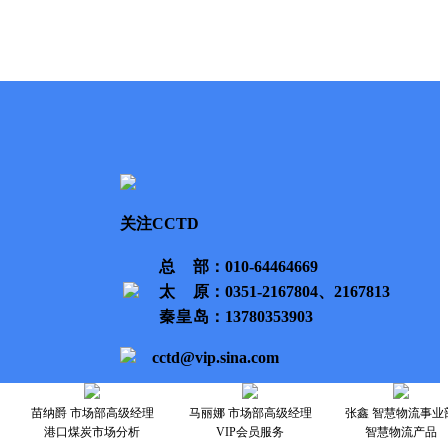
关注CCTD
总部
：010-64464669
太原
：0351-2167804、2167813
秦皇岛
：13780353903
cctd@vip.sina.com
苗纳爵 市场部高级经理
马丽娜 市场部高级经理
张鑫 智慧物流事业
港口煤炭市场分析
VIP会员服务
智慧物流产品