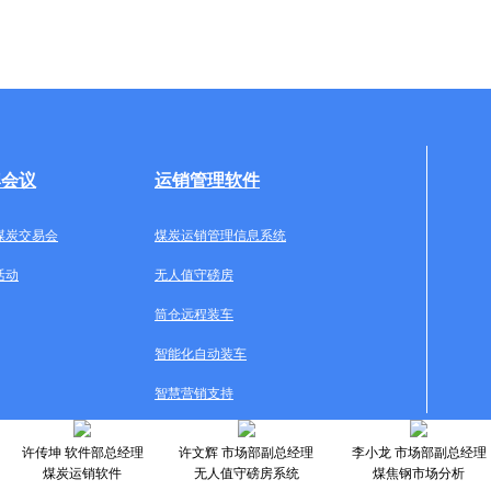
牌会议
运销管理软件
煤炭交易会
煤炭运销管理信息系统
活动
无人值守磅房
筒仓远程装车
智能化自动装车
智慧营销支持
许传坤 软件部总经理
许文辉 市场部副总经理
李小龙 市场部副总经理
煤炭运销软件
无人值守磅房系统
煤焦钢市场分析