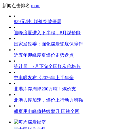
新闻点击排名
more
•
829元/吨! 煤价突破僵局
•
迎峰度夏进入下半程，8月煤价能
•
国家发改委：强化煤炭兜底保障作
•
近五年迎峰度夏煤价走势盘点
•
统计局：7月下旬全国煤炭价格各
•
中电联发布《2026年上半年全
•
北港库存周降200万吨！煤价支
•
北港去库加速，煤价上行动力增强
•
盛夏用电峰值持续攀升 国铁全网