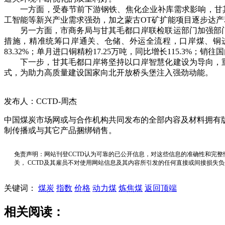
一方面，受春节前下游钢铁、焦化企业补库需求影响，甘其毛都口
工智能等新兴产业需求强劲，加之蒙古OT矿扩能项目逐步达产释
另一方面，市商务局与甘其毛都口岸联检联运部门加强部门协
措施，精准统筹口岸通关、仓储、外运全流程，口岸煤、铜进口数
83.32%；单月进口铜精粉17.25万吨，同比增长115.3%；销往
下一步，甘其毛都口岸将坚持以口岸智慧化建设为导向，重点
式，为助力高质量建设国家向北开放桥头堡注入强劲动能。
发布人：CCTD-周杰
中国煤炭市场网或与合作机构共同发布的全部内容及材料拥有
制传播或与其它产品捆绑销售。
免责声明：网站刊登CCTD认为可靠的已公开信息，对这些信息的准确性和完整
关， CCTD及其雇员不对使用网站信息及其内容所引发的任何直接或间接损失
关键词：
煤炭
指数
价格
动力煤
炼焦煤
返回顶端
相关阅读：