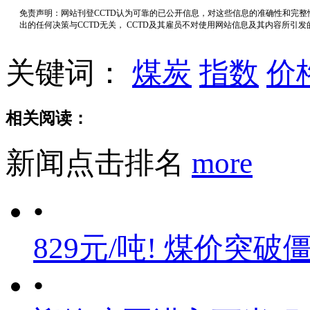
免责声明：网站刊登CCTD认为可靠的已公开信息，对这些信息的准确性和完
出的任何决策与CCTD无关， CCTD及其雇员不对使用网站信息及其内容所引
关键词：
煤炭
指数
价
相关阅读：
新闻点击排名
more
•
829元/吨! 煤价突破
•