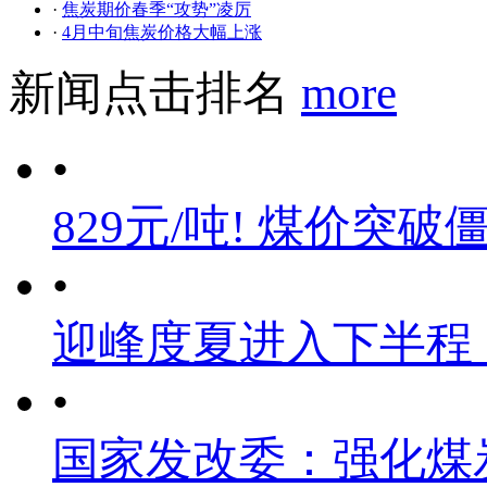
·
焦炭期价春季“攻势”凌厉
·
4月中旬焦炭价格大幅上涨
新闻点击排名
more
•
829元/吨! 煤价突破
•
迎峰度夏进入下半程
•
国家发改委：强化煤