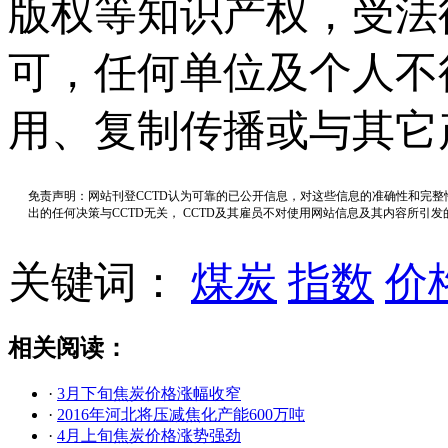
版权等知识产权，受法
可，任何单位及个人不
用、复制传播或与其它
免责声明：网站刊登CCTD认为可靠的已公开信息，对这些信息的准确性和完
出的任何决策与CCTD无关， CCTD及其雇员不对使用网站信息及其内容所引
关键词：
煤炭
指数
价
相关阅读：
·
3月下旬焦炭价格涨幅收窄
·
2016年河北将压减焦化产能600万吨
·
4月上旬焦炭价格涨势强劲