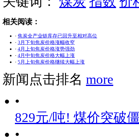
关键词：
煤炭
指数
价
相关阅读：
·
焦炭全产业链库存已回升至相对高位
·
3月下旬焦炭价格涨幅收窄
·
4月上旬焦炭价格涨势强劲
·
4月中旬焦炭价格大幅上涨
·
5月上旬焦炭价格继续大幅上涨
新闻点击排名
more
•
829元/吨! 煤价突破
•