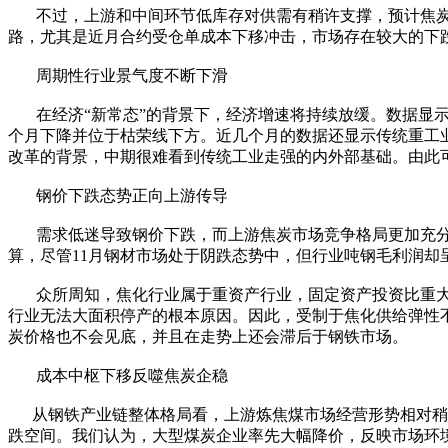
不过，上游和中间环节低库存对供需有稍许支撑，预计焦炭
路，尤其是近月合约受仓单成本下移冲击，市场存在较大的下
周期性行业景气度不断下滑
在经济“新常态”的背景下，经济增速将持续放缓。数据显示，今年1
个月下降并位于枯荣线下方。近几个月的数据还显示传统重工
改革的背景，中期很难看到传统工业走强的内外部基础。由此
钢价下跌态势正向上游传导
需求低迷导致钢价下跌，而上游焦炭市场竞争格局更加充分
算，尽管11月钢材市场处于阴跌态势中，但行业吨钢毛利润却
众所周知，焦化行业属于重资产行业，固定资产投资比重大
行业无法大面积停产的根本原因。因此，受制于焦化供给弹性
炭价格也不会见底，并且在走势上还会滞后于钢铁市场。
成本中枢下移反噬焦炭企稳
从钢铁产业链整体格局看，上游炼焦煤市场经营形势相对稍好
跌空间。我们认为，大型煤炭企业率先大幅降价，反映市场环