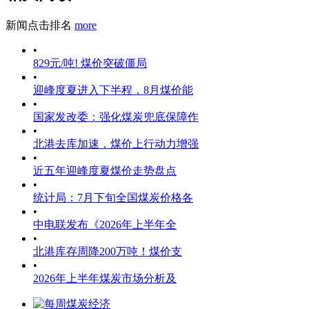
新闻点击排名
more
•
829元/吨! 煤价突破僵局
•
迎峰度夏进入下半程，8月煤价能
•
国家发改委：强化煤炭兜底保障作
•
北港去库加速，煤价上行动力增强
•
近五年迎峰度夏煤价走势盘点
•
统计局：7月下旬全国煤炭价格各
•
中电联发布《2026年上半年全
•
北港库存周降200万吨！煤价支
•
2026年上半年煤炭市场分析及