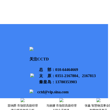
关注CCTD
总部
：010-64464669
太原
：0351-2167804、2167813
秦皇岛
：13780353903
cctd@vip.sina.com
苗纳爵 市场部高级经理
马丽娜 市场部高级经理
张鑫 智慧物流事业