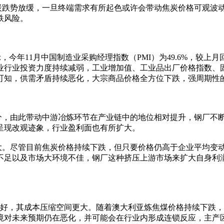
跌势放缓，一旦终端需求有所起色或许会带动焦炭价格可观波动
跌风险。
1月中国制造业采购经理指数（PMI）为49.6%，较上月回落0
业行业投资力度持续减弱，工业增加值、工业品出厂价格指数、
可知，供需矛盾持续恶化，大宗商品价格全方位下跌，强周期性
，由此带动中游冶炼环节在产业链中的地位相对提升，钢厂不断
呈现改观迹象，行业盈利面也有所扩大。
。尽管目前焦炭价格持续下跌，但只要价格仍高于企业平均变动
不足以及市场大环境不佳，钢厂这种挤压上游市场来扩大自身利
，其成本压缩空间更大。随着澳大利亚炼焦煤价格持续下跌，
境对未来预期仍在恶化，并可能会在行业内形成连锁反应，主产区