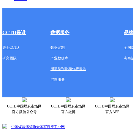
CCTD是谁
数据服务
品
关于CCTD
数据定制
全国
研究团队
产业数据库
考察
周期类刊物和分析报告
咨询服务
CCTD中国煤炭市场网
CCTD中国煤炭市场网
CCTD中国煤炭市场网
官方微信公众号
官方微博
官方APP
中国煤炭运销协会
国家煤炭工业网