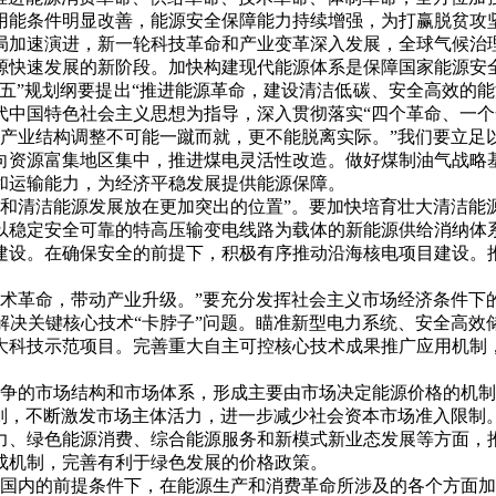
用能条件明显改善，能源安全保障能力持续增强，为打赢脱贫攻
加速演进，新一轮科技革命和产业变革深入发展，全球气候治理
源快速发展的新阶段。加快构建现代能源体系是保障国家能源安
四五”规划纲要提出“推进能源革命，建设清洁低碳、安全高效的
代中国特色社会主义思想为指导，深入贯彻落实“四个革命、一个
、产业结构调整不可能一蹴而就，更不能脱离实际。”我们要立足
向资源富集地区集中，推进煤电灵活性改造。做好煤制油气战略
和运输能力，为经济平稳发展提供能源保障。
源和清洁能源发展放在更加突出的位置”。要加快培育壮大清洁能
以稳定安全可靠的特高压输变电线路为载体的新能源供给消纳体
建设。在确保安全的前提下，积极有序推动沿海核电项目建设。
技术革命，带动产业升级。”要充分发挥社会主义市场经济条件下
解决关键核心技术“卡脖子”问题。瞄准新型电力系统、安全高效
大科技示范项目。完善重大自主可控核心技术成果推广应用机制
竞争的市场结构和市场体系，形成主要由市场决定能源价格的机制
规则，不断激发市场主体活力，进一步减少社会资本市场准入限制
力、绿色能源消费、综合能源服务和新模式新业态发展等方面，
成机制，完善有利于绿色发展的价格政策。
足国内的前提条件下，在能源生产和消费革命所涉及的各个方面加