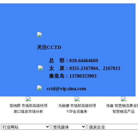
关注CCTD
总部
：010-64464669
太原
：0351-2167804、2167813
秦皇岛
：13780353903
cctd@vip.sina.com
苗纳爵 市场部高级经理
马丽娜 市场部高级经理
张鑫 智慧物流事业
港口煤炭市场分析
VIP会员服务
智慧物流产品