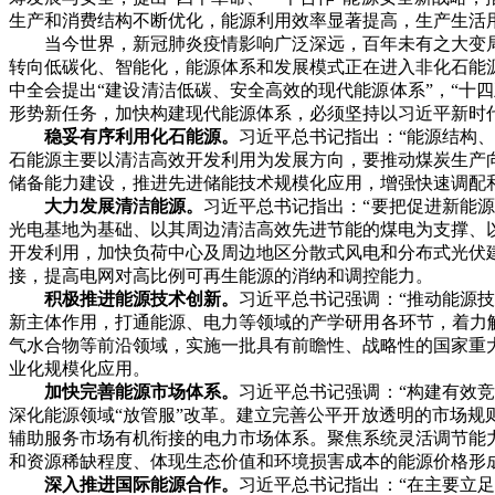
生产和消费结构不断优化，能源利用效率显著提高，生产生活
当今世界，新冠肺炎疫情影响广泛深远，百年未有之大变局
转向低碳化、智能化，能源体系和发展模式正在进入非化石能
中全会提出“建设清洁低碳、安全高效的现代能源体系”，“十
形势新任务，加快构建现代能源体系，必须坚持以习近平新时
稳妥有序利用化石能源。
习近平总书记指出：“能源结构
石能源主要以清洁高效开发利用为发展方向，要推动煤炭生产
储备能力建设，推进先进储能技术规模化应用，增强快速调配
大力发展清洁能源。
习近平总书记指出：“要把促进新能
光电基地为基础、以其周边清洁高效先进节能的煤电为支撑、
开发利用，加快负荷中心及周边地区分散式风电和分布式光伏
接，提高电网对高比例可再生能源的消纳和调控能力。
积极推进能源技术创新。
习近平总书记强调：“推动能源
新主体作用，打通能源、电力等领域的产学研用各环节，着力
气水合物等前沿领域，实施一批具有前瞻性、战略性的国家重
业化规模化应用。
加快完善能源市场体系。
习近平总书记强调：“构建有效
深化能源领域“放管服”改革。建立完善公平开放透明的市场
辅助服务市场有机衔接的电力市场体系。聚焦系统灵活调节能
和资源稀缺程度、体现生态价值和环境损害成本的能源价格形
深入推进国际能源合作。
习近平总书记指出：“在主要立