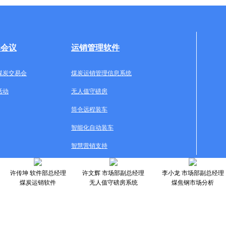
牌会议
运销管理软件
煤炭交易会
煤炭运销管理信息系统
活动
无人值守磅房
筒仓远程装车
智能化自动装车
智慧营销支持
许传坤 软件部总经理
许文辉 市场部副总经理
李小龙 市场部副总经理
煤炭运销软件
无人值守磅房系统
煤焦钢市场分析