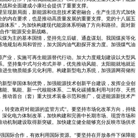
坚战和全面建成小康社会提供了重要支撑。
呈现新局面，新能源和信息技术紧密融合，生产生活方式加快
全的内在要求，也是推动高质量发展的重要支撑。党的十八届五
能源体系”，为加快构建现代能源体系明确了方向和路径。面对新
合作”能源安全新战略。
以煤为主的基本国情，坚持先立后破、通盘谋划。我国煤炭等化
基地规划布局和管控，加大国内油气勘探开发力度。加强煤气油
源产业，实施可再生能源替代行动。加大力度规划建设以大型风
系。坚持集中式与分布式并举，优先推动风能、太阳能就地就近
推进生物质能多元化利用。构建新型电力系统，加强源网荷储衔
的新型举国体制优势，加强能源技术创新平台建设，发挥企业创
储能、氢能、新一代核能体系、二氧化碳捕集利用与封存、天然
，推动首台（套）重大技术装备示范和推广，促进能源新技术产
，转变政府对能源的监管方式”。要坚持市场化改革方向，持续
。深化电力体制改革，加快构建和完善中长期市场、现货市场和
推动机制建设取得新突破。加快建立健全能够充分反映市场供求
强国际合作，有效利用国际资源。”要坚持在开放条件下保障能