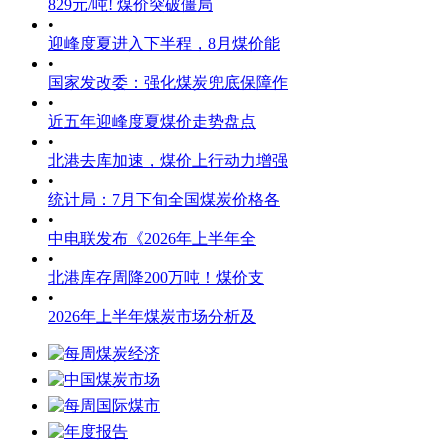
829元/吨! 煤价突破僵局
•
迎峰度夏进入下半程，8月煤价能
•
国家发改委：强化煤炭兜底保障作
•
近五年迎峰度夏煤价走势盘点
•
北港去库加速，煤价上行动力增强
•
统计局：7月下旬全国煤炭价格各
•
中电联发布《2026年上半年全
•
北港库存周降200万吨！煤价支
•
2026年上半年煤炭市场分析及