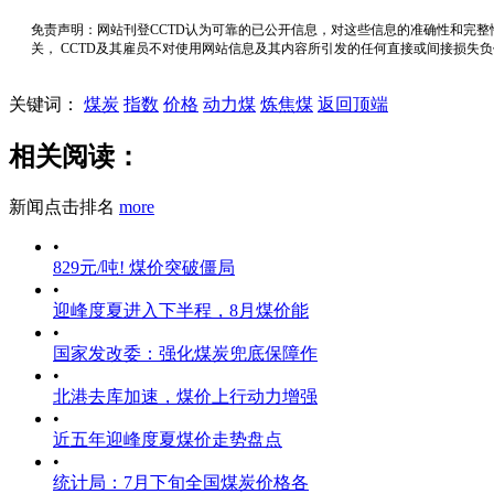
免责声明：网站刊登CCTD认为可靠的已公开信息，对这些信息的准确性和完整
关， CCTD及其雇员不对使用网站信息及其内容所引发的任何直接或间接损失
关键词：
煤炭
指数
价格
动力煤
炼焦煤
返回顶端
相关阅读：
新闻点击排名
more
•
829元/吨! 煤价突破僵局
•
迎峰度夏进入下半程，8月煤价能
•
国家发改委：强化煤炭兜底保障作
•
北港去库加速，煤价上行动力增强
•
近五年迎峰度夏煤价走势盘点
•
统计局：7月下旬全国煤炭价格各