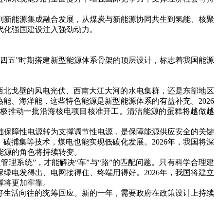
新能源集成融合发展，从煤炭与新能源协同共生到氢能、核聚
代化强国建设注入强劲动力。
四五”时期搭建新型能源体系骨架的顶层设计，标志着我国能源
西北戈壁的风电光伏、西南大江大河的水电集群，还是东部地区
能、海洋能，这些特色能源是新型能源体系的有益补充。2026
积极推动一批沿海核电项目核准开工。清洁能源的蛋糕将越做越
保障性电源转为支撑调节性电源，是保障能源供应安全的关键
碳捕集等技术，煤电也能实现低碳化发展。2026年，我国将深
能源的角色将持续转变。
理系统”，才能解决“车”与“路”的匹配问题。只有科学合理建
绿电发得出、电网接得住、终端用得好。2026年，我国将建立
撑将更加牢靠。
好生活向往的统筹回应。新的一年，需要政府在政策设计上持续