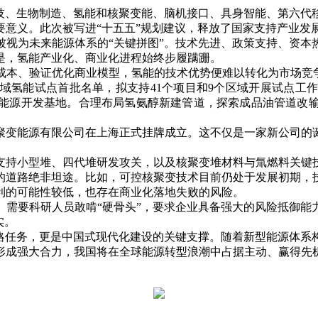
、生物制造、氢能和核聚变能、脑机接口、具身智能、第六代
要意义。此次被写进“十五五”规划建议，释放了国家支持产业发
为未来能源体系的“关键拼图”。技术先进、政策支持、资本
是，氢能产业化、商业化进程始终步履蹒跚。
、验证优化商业模型，氢能的技术优势便难以转化为市场竞争
领域氢能试点首批名单，拟支持41个项目和9个区域开展试点
化新能源开发基地。合理布局氢氨醇新建管道，探索成品油管道改
聚变能源有限公司在上海正式挂牌成立。这不仅是一家新公司的
支持小型堆、四代堆研发攻关，以及核聚变堆材料与氚燃料关键
的道路绝非坦途。比如，可控核聚变技术目前仍处于发展初期，
利的可能性较低，也存在商业化落地失败的风险。
要科研人员敢啃“硬骨头”，要求企业具备强大的风险抵御能
实。
任务，更是中国式现代化建设的关键支撑。随着新型能源体系
形成强大合力，我国将在全球能源转型浪潮中占据主动、赢得先