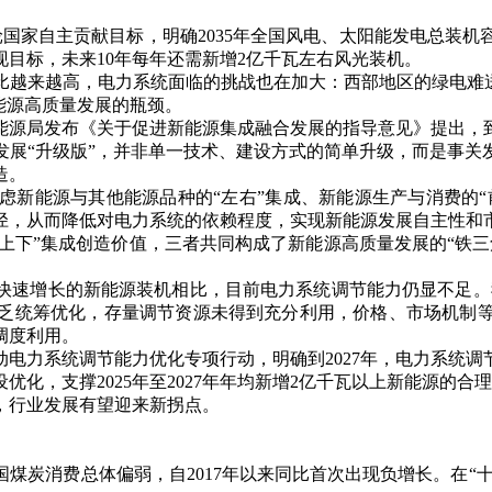
家自主贡献目标，明确2035年全国风电、太阳能发电总装机容量要
现目标，未来10年每年还需新增2亿千瓦左右风光装机。
来越高，电力系统面临的挑战也在加大：西部地区的绿电难送
能源高质量发展的瓶颈。
源局发布《关于促进新能源集成融合发展的指导意见》提出，到
发展“升级版”，并非单一技术、建设方式的简单升级，而是事关
造。
能源与其他能源品种的“左右”集成、新能源生产与消费的“前
径，从而降低对电力系统的依赖程度，实现新能源发展自主性和
上下”集成创造价值，三者共同构成了新能源高质量发展的“铁
增长的新能源装机相比，目前电力系统调节能力仍显不足。我
乏统筹优化，存量调节资源未得到充分利用，价格、市场机制
调度利用。
力系统调节能力优化专项行动，明确到2027年，电力系统调
化，支撑2025年至2027年年均新增2亿千瓦以上新能源的合
行业发展有望迎来新拐点。
煤炭消费总体偏弱，自2017年以来同比首次出现负增长。在“