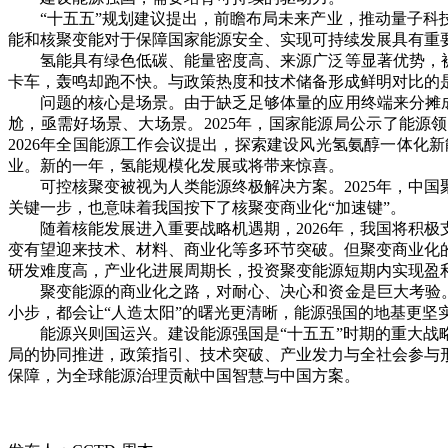
“十五五”规划建议提出，前瞻布局未来产业，推动量子科技
能和核聚变能对于保障国家能源安全、实现可持续发展具有重
氢能具有绿色低碳、能量密度高、来源广泛等显著优势，被视
卡车，轰鸣却跑不快。与政策热度和技术储备形成鲜明对比的
问题的核心是场景。由于缺乏足够体量的应用终端来分摊成本
尬，亟需好场景、大场景。2025年，国家能源局公示了能源
2026年全国能源工作会议提出，探索建设风光氢氨醇一体
业。新的一年，氢能规模化发展或将带来惊喜。
可控核聚变被视为人类能源终极解决方案。2025年，中国
关键一步，也意味着我国按下了核聚变商业化“加速键”。
随着核能发展进入重要战略机遇期，2026年，我国将积极
变有望迎来技术、材料、商业化等多环节突破。但聚变商业化
研发难度高，产业化进展周期长，投资聚变能源短期内实现盈
聚变能源的商业化之路，对耐心、决心和资金是巨大考验。需
小步，都会让“人造太阳”的曙光更清晰，能源强国的地基更坚
能源兴则国运兴。建设能源强国是“十五五”时期的重大战略
局的协同推进，政策指引、技术突破、产业发力与全社会参与
保障，为全球能源治理贡献中国智慧与中国方案。