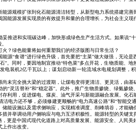
能源规模扩张到化石能源清洁转型，从新型电力系统搭建完善到
我国能源发展实现质的有效提升和量的合理增长，为社会主义现
推进和实现碳达峰，加快形成绿色生产生活方式。如果说“十
段。
火？绿色能量将如何重塑我们的经济版图与日常生活？
源“食谱”进行绿色升级，首先要把“主菜”做大做强，无论是
石”。同时，要因地制宜推动“特色菜”多点开花，生物质能、地热
发电装机2亿千瓦以上；谋划启动新一轮流域水电规划调整，
尚未完全挑大梁的过渡期，让煤电变得更清洁、更灵活，由基础
的“灵活替补”和“稳定器”。此外，推广生物质掺烧、绿氨掺烧、
封存利用，促进煤电、煤炭、油气开采与新能源融合发展。化石
力还不够，必须修建更顺畅的“电力高速公路”和“智能交通管
储能设施以及需求侧响应，实现精准调度、削峰填谷，才能确保
多措并举调动用户侧响应与电力互济积极性。能源转型的关键支
，更是中国式现代化道路上对高质量发展、能源安全、人民美
式上作出改变。