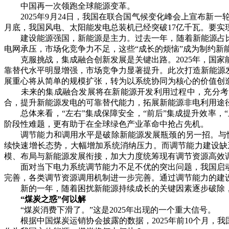
中国再一次领跑全球能源变革。
2025年9月24日，我国在联合国气候变化峰会上宣布新一轮国
月底，我国风电、太阳能发电总装机已经突破17亿千瓦。要实
建设能源强国，新能源是主力。过去一年，随着新能源占比越
电网承压，市场化竞争力不足，这些“成长的烦恼”成为制约新
克服挑战，集成融合创新发展是关键出路。2025年，国家能
靠替代水平明显增强，市场竞争力显著提升。此次打造新能源
展重心将从简单的规模扩张，转为以系统协同为核心的价值创
未来的集成融合发展将在新能源开发利用过程中，充分考虑新
合，提升新能源发电的可靠替代能力，拓展新能源非电利用途
总体来看，“左右”集成保障安全，“前后”集成提升效率，“
阶段性难题，更有助于在全球绿色产业革命中抢占先机。
调节能力和调用水平是破除新能源发展瓶颈的另一招。与快速
续快速增长态势，大幅增加系统消纳压力。而调节能力建设缺
模、布局与新能源发展衔接，加大力度统筹现有调节资源高效
面对当下电力系统调节能力不足不优的突出问题，我国启动电
完善，各类调节资源调用机制进一步完善。通过调节能力的建设优
新的一年，随着困扰新能源持续成长的关键因素逐步破除，
“煤炭之惑”何以解
“煤炭消费下滑了。”这是2025年出现的一个重大信号。
根据中国煤炭运销协会披露的数据，2025年前10个月，我国