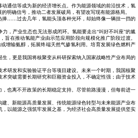
移动通信等成为新的经济增长点。作为能源领域的前沿技术，氢
展的明确信号，推动二者发展破局，有望改写现有能源格局。
热捧……过去几年，氢能头顶各种光环，却始终像一辆挂一挡的
力，产业生态也无法形成闭环。氢能要走出“叫好不叫座”的尴
工作，旨在推动氢能产业由示范应用阶段向规模化推广阶段过渡。
输或增输氨醇，拓展终端天然气掺氢利用。培育发展绿色燃料产
诞生，更是我国将核聚变从科研探索纳入国家战略性产业布局的
技术研发和实验验证平台等项目建设。未来一个时期，我国核聚
技术突破需要长期研究和巨额资金投入，不确定性强；由于技术
力，也离不开政策的长期稳定支持。尽管前路漫漫，但每前进一
构建、新能源高质量发展、传统能源绿色转型与未来能源产业布
机，以能源之强筑牢发展之基，为经济社会高质量发展提供坚实