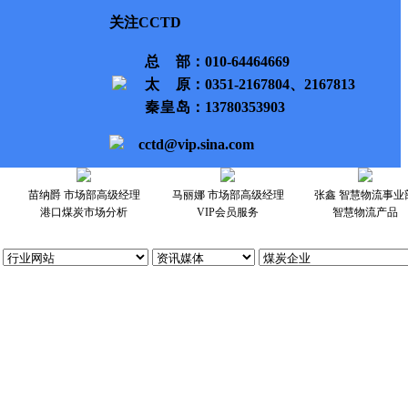
关注CCTD
总部
：010-64464669
太原
：0351-2167804、2167813
秦皇岛
：13780353903
cctd@vip.sina.com
苗纳爵 市场部高级经理
马丽娜 市场部高级经理
张鑫 智慧物流事业
港口煤炭市场分析
VIP会员服务
智慧物流产品