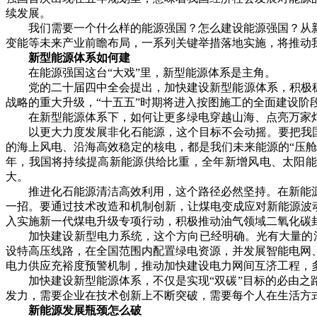
续发展。
我们需要一个什么样的能源强国？怎么建设能源强国？从新
变能等未来产业前瞻布局，一系列关键举措落地实施，将推动
新型能源体系如何建
在能源强国这台“大戏”里，新型能源体系是主角。
党的二十届四中全会提出，加快建设新型能源体系，积极稳妥
战略的重大升级，“十五五”时期将进入按图施工的全面建设阶
在新型能源体系下，如何让更多绿电穿越山海、点亮万家灯
以更大力度发展非化石能源，这个目标不会动摇。要把我国能
的海上风电、沿海高效稳定的核电，都是我们未来能源的“压舱
年，我国将持续提高新能源供给比重，全年新增风电、太阳能
大。
推进化石能源清洁高效利用，这个路径必然坚持。在新能源
一招。要通过技术改造和机制创新，让煤电变成应对新能源波动
入实施新一代煤电升级专项行动，积极推动油气领域二氧化碳
加快建设新型电力系统，这个方向已经明确。光有大量的清洁电
设特高压线路，在全国范围内配置绿电资源，并发展智能电网、
电力供应充裕度预警机制，推动加快建设电力网间互济工程，
加快建设新型能源体系，不仅是实现“双碳”目标的必由之路
发力，需要企业在技术创新上不断突破，需要每个人在生活方
新能源发展瓶颈怎么破