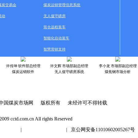
煤炭交易会
煤炭运销管理信息系统
活动
无人值守磅房
筒仓远程装车
智能化自动装车
智慧营销支持
许传坤 软件部总经理
许文辉 市场部副总经理
李小龙 市场部副总经理
煤炭运销软件
无人值守磅房系统
煤焦钢市场分析
中国煤炭市场网 版权所有 未经许可不得转载
2009 cctd.com.cn All rights Reserved
20447号
|
京ICP证020447号
| 京公网安备11010602005267号