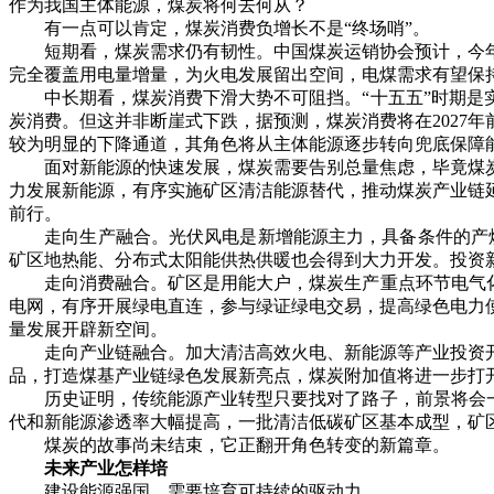
作为我国主体能源，煤炭将何去何从？
有一点可以肯定，煤炭消费负增长不是“终场哨”。
短期看，煤炭需求仍有韧性。中国煤炭运销协会预计，今年
完全覆盖用电量增量，为火电发展留出空间，电煤需求有望保
中长期看，煤炭消费下滑大势不可阻挡。“十五五”时期是实
炭消费。但这并非断崖式下跌，据预测，煤炭消费将在2027
较为明显的下降通道，其角色将从主体能源逐步转向兜底保障
面对新能源的快速发展，煤炭需要告别总量焦虑，毕竟煤炭
力发展新能源，有序实施矿区清洁能源替代，推动煤炭产业链
前行。
走向生产融合。光伏风电是新增能源主力，具备条件的产煤地
矿区地热能、分布式太阳能供热供暖也会得到大力开发。投资
走向消费融合。矿区是用能大户，煤炭生产重点环节电气化改
电网，有序开展绿电直连，参与绿证绿电交易，提高绿色电力
量发展开辟新空间。
走向产业链融合。加大清洁高效火电、新能源等产业投资开
品，打造煤基产业链绿色发展新亮点，煤炭附加值将进一步打
历史证明，传统能源产业转型只要找对了路子，前景将会一片
代和新能源渗透率大幅提高，一批清洁低碳矿区基本成型，矿
煤炭的故事尚未结束，它正翻开角色转变的新篇章。
未来产业怎样培
建设能源强国，需要培育可持续的驱动力。