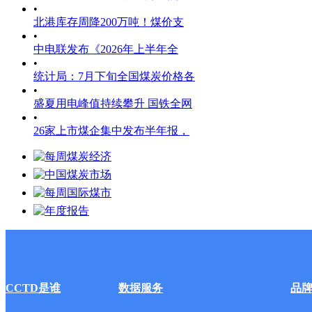
•
北港库存周降200万吨！煤价支
•
中电联发布《2026年上半年全
•
统计局：7月下旬全国煤炭价格各
•
盛夏用电峰值持续攀升 国铁全网
•
26家上市煤企集中发布半年报，
CCTD是谁
数据服务
品