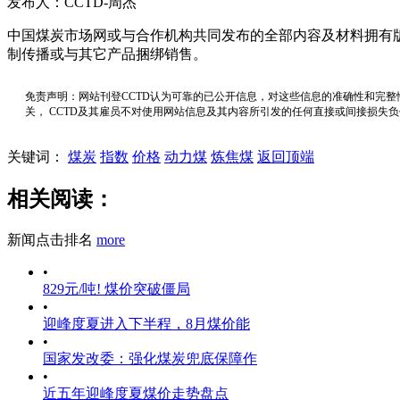
发布人：CCTD-周杰
中国煤炭市场网或与合作机构共同发布的全部内容及材料拥有
制传播或与其它产品捆绑销售。
免责声明：网站刊登CCTD认为可靠的已公开信息，对这些信息的准确性和完整
关， CCTD及其雇员不对使用网站信息及其内容所引发的任何直接或间接损失
关键词：
煤炭
指数
价格
动力煤
炼焦煤
返回顶端
相关阅读：
新闻点击排名
more
•
829元/吨! 煤价突破僵局
•
迎峰度夏进入下半程，8月煤价能
•
国家发改委：强化煤炭兜底保障作
•
近五年迎峰度夏煤价走势盘点