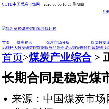
CCTD中国煤炭市场网
| 2026-08-06 10:35 星期四
首页
煤炭资讯
煤炭市场分析
煤炭数据
品牌榜
大数据研究院
数据服务
品牌会议
运销管理软件
智慧物流
首页
>
煤炭产业综合
> 
长期合同是稳定煤
来源：中国煤炭市场