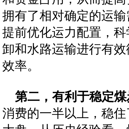
拥有了相对确定的运输
提前优化运力配置，科
卸和水路运输进行有效
效率。
第二，有利于稳定煤
消费的一半以上，稳住