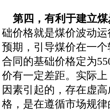
第四，有利于建立煤
础价格就是煤价波动运
预期，引导煤价在一个
合同的基础价格定为55
价有一定差距。实际上
因素引起的，存在虚高成
格，是在遵循市场规律