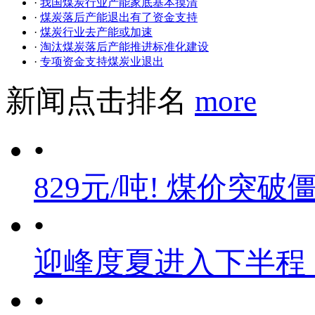
·
我国煤炭行业产能家底基本摸清
·
煤炭落后产能退出有了资金支持
·
煤炭行业去产能或加速
·
淘汰煤炭落后产能推进标准化建设
·
专项资金支持煤炭业退出
新闻点击排名
more
•
829元/吨! 煤价突破
•
迎峰度夏进入下半程
•