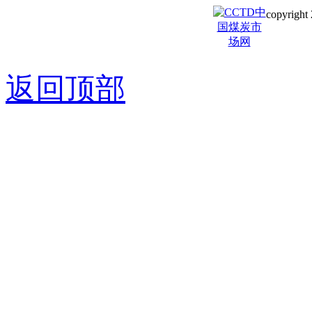
copyright 
京ICP备0
返回顶部