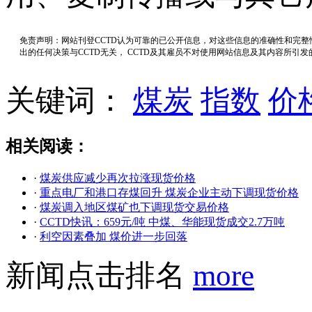
免责声明：网站刊登CCTD认为可靠的已公开信息，对这些信息的准确性和完
出的任何决策与CCTD无关， CCTD及其雇员不对使用网站信息及其内容所引
关键词：
煤炭
指数
价
相关阅读：
·
煤炭供应减少再次拉涨现货价格
·
重点电厂和港口存煤回升 煤炭企业主动下调现货价格
·
煤炭调入地区煤矿也下调现货交易价格
·
CCTD快讯：659元/吨 中煤、华能现货成交2.7万吨
·
利空因素叠加 煤价进一步回落
新闻点击排名
more