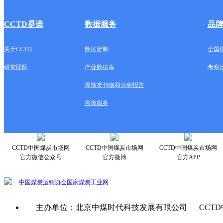
CCTD是谁
数据服务
品
关于CCTD
数据定制
全国
研究团队
产业数据库
考察
周期类刊物和分析报告
咨询服务
CCTD中国煤炭市场网
CCTD中国煤炭市场网
CCTD中国煤炭市场网
官方微信公众号
官方微博
官方APP
中国煤炭运销协会
国家煤炭工业网
主办单位：北京中煤时代科技发展有限公司 CCTD