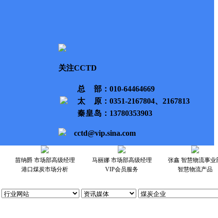
关注CCTD
总部
：010-64464669
太原
：0351-2167804、2167813
秦皇岛
：13780353903
cctd@vip.sina.com
苗纳爵 市场部高级经理
马丽娜 市场部高级经理
张鑫 智慧物流事业
港口煤炭市场分析
VIP会员服务
智慧物流产品