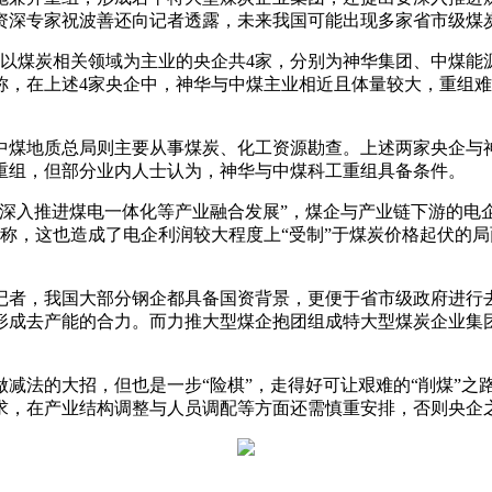
资深专家祝波善还向记者透露，未来我国可能出现多家省市级煤
以煤炭相关领域为主业的央企共4家，分别为神华集团、中煤能
称，在上述4家央企中，神华与中煤主业相近且体量较大，重组
地质总局则主要从事煤炭、化工资源勘查。上述两家央企与神
重组，但部分业内人士认为，神华与中煤科工重组具备条件。
入推进煤电一体化等产业融合发展”，煤企与产业链下游的电
称，这也造成了电企利润较大程度上“受制”于煤炭价格起伏的
者，我国大部分钢企都具备国资背景，更便于省市级政府进行去
形成去产能的合力。而力推大型煤企抱团组成特大型煤炭企业集
法的大招，但也是一步“险棋”，走得好可让艰难的“削煤”之
求，在产业结构调整与人员调配等方面还需慎重安排，否则央企之