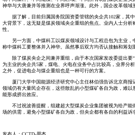
神华与大唐兼并等推测在业界呼声渐涨。此外，国企改革领域
据了解，目前归属国务院国资委管辖的央企共102家，其中
大背景下，这无疑是煤炭领域央企重组的焦点。业内人士分析
性。
另一方面，中煤科工以煤炭领域设计与工程总包为主业，中煤
称中煤科工要整体并入神华。虽然事后双方均否认接触和筹划
除了煤炭央企之间兼并重组，由于本次国家发改委提出要“深
为主业的央企共5家，煤电、火电在业务中占比较高，业界分析
之外，促进电企与煤企重组也是一种可行的方案。
厦门大学中国能源经济研究中心主任林伯强告诉北京商报记
领域仍有大量民企存在，这些散乱的小型煤矿各自为政，难以
能形成挤出效应。
不过祝波善提醒，组建超大型煤炭企业集团被视为给产能做减
场的供需，避免小型煤矿各自为政，但央企都有各自的利益诉
发布人：CCTD-周杰