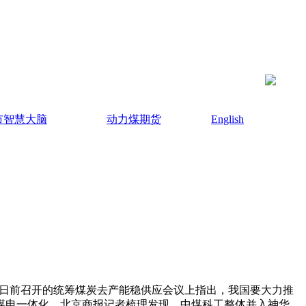
市智慧大脑
动力煤期货
English
在日前召开的统筹煤炭去产能稳供应会议上指出，我国要大力推
煤电一体化。北京商报记者梳理发现，中煤科工整体并入神华、