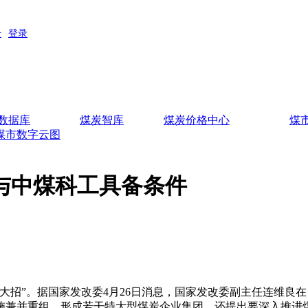
数据库
煤炭智库
煤炭价格中心
煤
煤市数字云图
与中煤科工具备条件
招”。据国家发改委4月26日消息，国家发改委副主任连维良
施兼并重组，形成若干特大型煤炭企业集团，还提出要深入推进