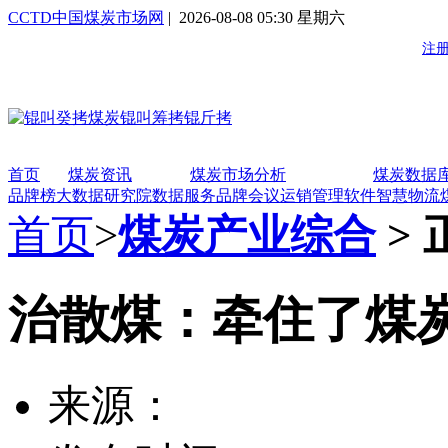
CCTD中国煤炭市场网
| 2026-08-08 05:30 星期六
首页
煤炭资讯
煤炭市场分析
煤炭数据
品牌榜
大数据研究院
数据服务
品牌会议
运销管理软件
智慧物流
首页
>
煤炭产业综合
> 
治散煤：牵住了煤
来源：