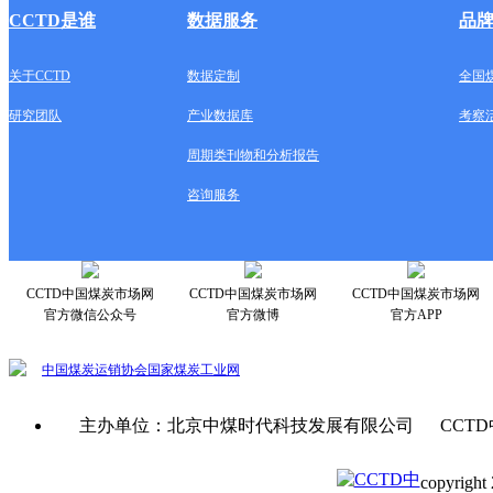
CCTD是谁
数据服务
品
关于CCTD
数据定制
全国
研究团队
产业数据库
考察
周期类刊物和分析报告
咨询服务
CCTD中国煤炭市场网
CCTD中国煤炭市场网
CCTD中国煤炭市场网
官方微信公众号
官方微博
官方APP
中国煤炭运销协会
国家煤炭工业网
主办单位：北京中煤时代科技发展有限公司 CCTD
copyright 