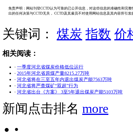
免责声明：网站刊登CCTD认为可靠的已公开信息，对这些信息的准确性和完
出的任何决策与CCTD无关， CCTD及其雇员不对使用网站信息及其内容所引
关键词：
煤炭
指数
价
相关阅读：
·
一季度河北省煤炭价格低位运行
·
2015年河北省原煤产量8215.27万吨
·
河北省将在三至五年内退出煤炭产能7563万吨
·
河北省将严查煤矿“双超”行为
·
河北省出台《方案》 3至5年退出煤炭产能5103万吨
新闻点击排名
more
•