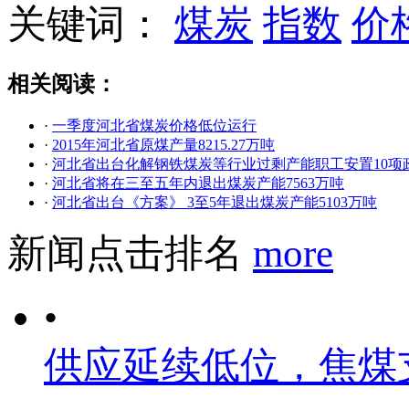
关键词：
煤炭
指数
价
相关阅读：
·
一季度河北省煤炭价格低位运行
·
2015年河北省原煤产量8215.27万吨
·
河北省出台化解钢铁煤炭等行业过剩产能职工安置10项
·
河北省将在三至五年内退出煤炭产能7563万吨
·
河北省出台《方案》 3至5年退出煤炭产能5103万吨
新闻点击排名
more
•
供应延续低位，焦煤