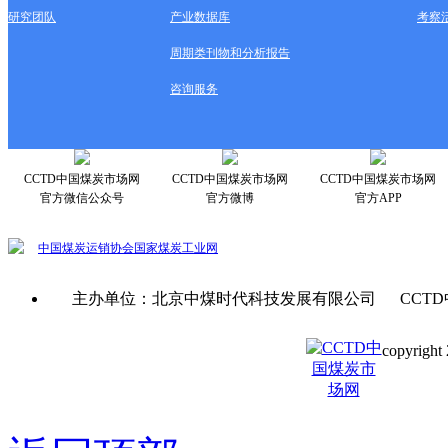
研究团队
产业数据库
考察
周期类刊物和分析报告
咨询服务
CCTD中国煤炭市场网
CCTD中国煤炭市场网
CCTD中国煤炭市场网
官方微信公众号
官方微博
官方APP
中国煤炭运销协会
国家煤炭工业网
主办单位：北京中煤时代科技发展有限公司 CCTD
copyright 
京ICP备0