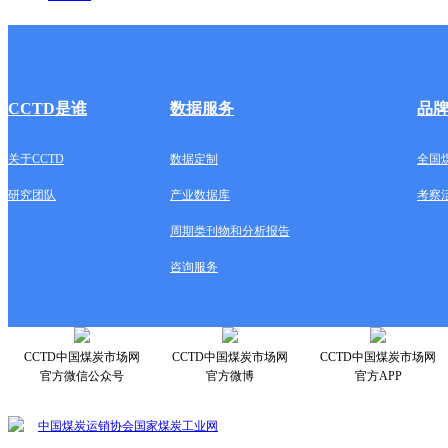
CCTD是谁
数据服务
品
关于CCTD
数据定制
全国
研究团队
产业数据库
考察
周期类刊物和分析报告
咨询服务
CCTD中国煤炭市场网
CCTD中国煤炭市场网
CCTD中国煤炭市场网
官方微信公众号
官方微博
官方APP
中国煤炭运销协会
国家煤炭工业网