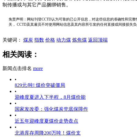
制传播或与其它产品捆绑销售。
免责声明：网站刊登CCTD认为可靠的已公开信息，对这些信息的准确性和完整
关， CCTD及其雇员不对使用网站信息及其内容所引发的任何直接或间接损失
关键词：
煤炭
指数
价格
动力煤
炼焦煤
返回顶端
相关阅读：
新闻点击排名
more
•
829元/吨! 煤价突破僵局
•
迎峰度夏进入下半程，8月煤价能
•
国家发改委：强化煤炭兜底保障作
•
近五年迎峰度夏煤价走势盘点
•
北港库存周降200万吨！煤价支