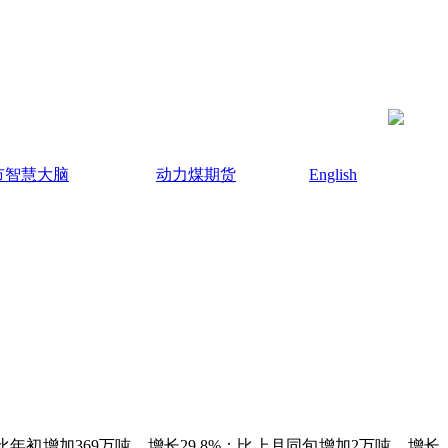
市智慧大脑
动力煤期货
English
年初增加369万吨，增长29.8%；比上月同旬增加2万吨，增长