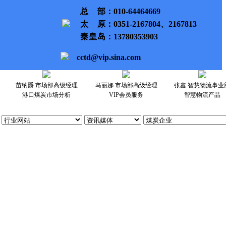
总部
：010-64464669
太原
：0351-2167804、2167813
秦皇岛
：13780353903
cctd@vip.sina.com
苗纳爵 市场部高级经理
马丽娜 市场部高级经理
张鑫 智慧物流事业
港口煤炭市场分析
VIP会员服务
智慧物流产品