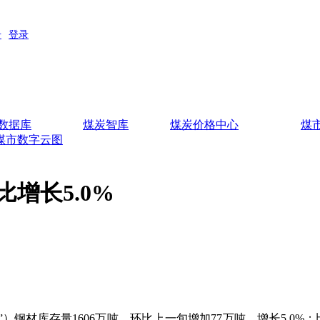
数据库
煤炭智库
煤炭价格中心
煤
煤市数字云图
增长5.0%
钢材库存量1606万吨，环比上一旬增加77万吨，增长5.0%；比