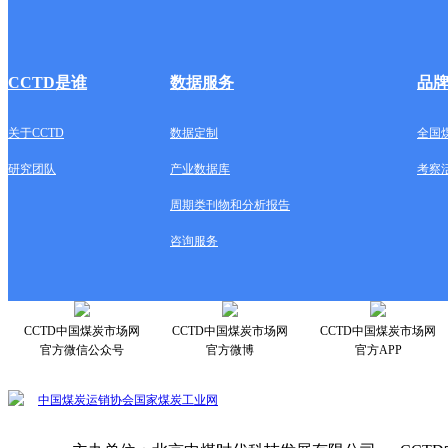
CCTD是谁
数据服务
品
关于CCTD
数据定制
全国
研究团队
产业数据库
考察
周期类刊物和分析报告
咨询服务
CCTD中国煤炭市场网
CCTD中国煤炭市场网
CCTD中国煤炭市场网
官方微信公众号
官方微博
官方APP
中国煤炭运销协会
国家煤炭工业网