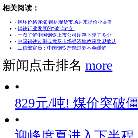
相关阅读：
·
钢坯价格连涨 钢材现货市场迎来提价小高潮
·
钢铁行业发展的“破”与“立”
·
一图了解中国钢铁上市公司库存下降了多少
·
中国钢铁过剩或危及市场经济地位获欧盟承认
·
工信部官员：中国钢铁产能过剩不会缓解
新闻点击排名
more
•
829元/吨! 煤价突破
•
迎峰度夏进入下半程