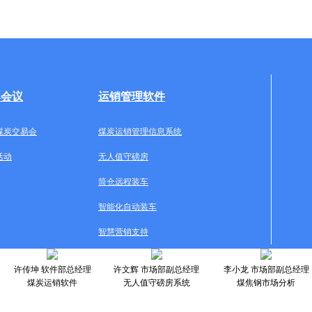
牌会议
运销管理软件
煤炭交易会
煤炭运销管理信息系统
活动
无人值守磅房
筒仓远程装车
智能化自动装车
智慧营销支持
许传坤 软件部总经理
许文辉 市场部副总经理
李小龙 市场部副总经理
煤炭运销软件
无人值守磅房系统
煤焦钢市场分析