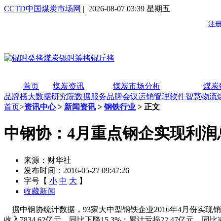
CCTD中国煤炭市场网
| 2026-08-07 03:39 星期五
首页
煤炭资讯
煤炭市场分析
煤炭
品牌榜
大数据研究院
数据服务
品牌会议
运销管理软件
智慧物流
首页
>
资讯中心
>
新闻资讯
>
钢铁行业
> 正文
中钢协：4月重点钢企实现利润总额
来源：财华社
发布时间：2016-05-27 09:47:26
字号【
小
中
大
】
收藏新闻
据中钢协统计数据，93家大中型钢铁企业2016年4月份实现销售收入
收入7834.62亿元，同比下降15.3%；累计亏损22.47亿元，同比