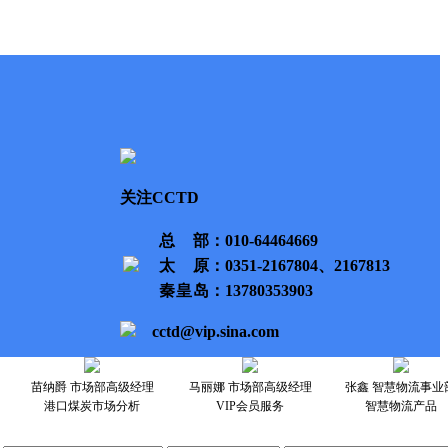
关注CCTD
总部
：010-64464669
太原
：0351-2167804、2167813
秦皇岛
：13780353903
cctd@vip.sina.com
苗纳爵 市场部高级经理
马丽娜 市场部高级经理
张鑫 智慧物流事业
港口煤炭市场分析
VIP会员服务
智慧物流产品