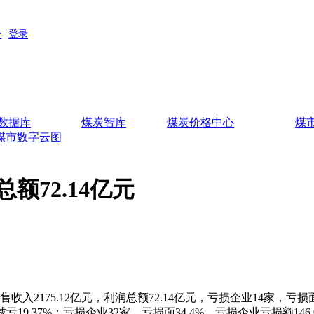
数据库
煤炭智库
煤炭价格中心
煤
煤市数字云图
72.14亿元
2175.12亿元，利润总额72.14亿元，亏损企业14家，亏损面
减亏19.37%；亏损企业32家，亏损面34.4%，亏损企业亏损额146.