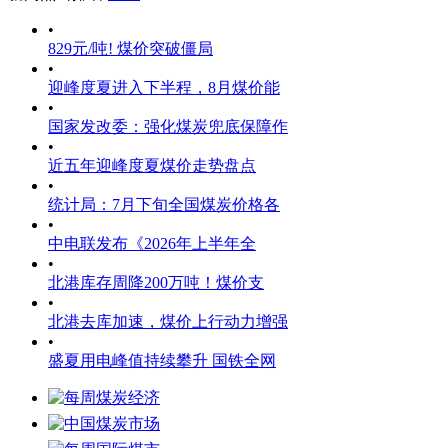
•
829元/吨! 煤价突破僵局
•
迎峰度夏进入下半程，8月煤价能
•
国家发改委：强化煤炭兜底保障作
•
近五年迎峰度夏煤价走势盘点
•
统计局：7月下旬全国煤炭价格各
•
中电联发布《2026年上半年全
•
北港库存周降200万吨！煤价支
•
北港去库加速，煤价上行动力增强
•
盛夏用电峰值持续攀升 国铁全网