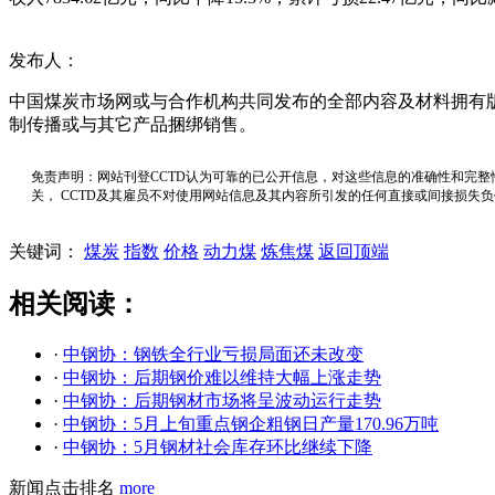
发布人：
中国煤炭市场网或与合作机构共同发布的全部内容及材料拥有
制传播或与其它产品捆绑销售。
免责声明：网站刊登CCTD认为可靠的已公开信息，对这些信息的准确性和完整
关， CCTD及其雇员不对使用网站信息及其内容所引发的任何直接或间接损失
关键词：
煤炭
指数
价格
动力煤
炼焦煤
返回顶端
相关阅读：
·
中钢协：钢铁全行业亏损局面还未改变
·
中钢协：后期钢价难以维持大幅上涨走势
·
中钢协：后期钢材市场将呈波动运行走势
·
中钢协：5月上旬重点钢企粗钢日产量170.96万吨
·
中钢协：5月钢材社会库存环比继续下降
新闻点击排名
more