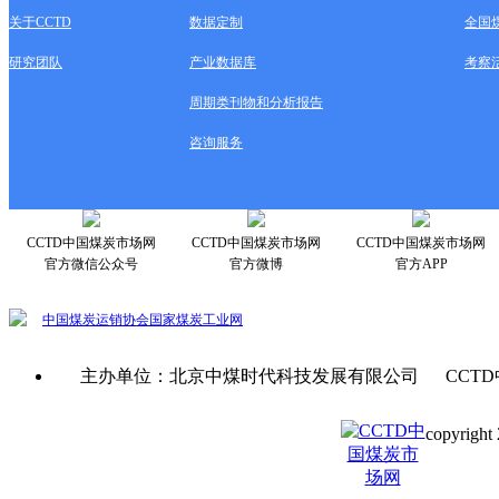
关于CCTD
数据定制
全国
研究团队
产业数据库
考察
周期类刊物和分析报告
咨询服务
CCTD中国煤炭市场网
CCTD中国煤炭市场网
CCTD中国煤炭市场网
官方微信公众号
官方微博
官方APP
中国煤炭运销协会
国家煤炭工业网
主办单位：北京中煤时代科技发展有限公司 CCTD
copyright 
京ICP备0