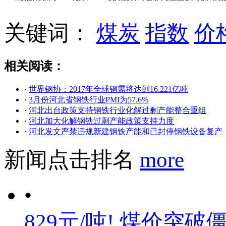
关键词：
煤炭
指数
价
相关阅读：
·
世界钢协：2017年全球钢需将达到16.221亿吨
·
3月份河北省钢铁行业PMI为57.6%
·
河北出台政策支持钢铁行业化解过剩产能整合重组
·
河北加大化解钢铁过剩产能政策支持力度
·
河北发文严禁违规新建钢铁产能和已封停钢铁设备复产
新闻点击排名
more
•
829元/吨! 煤价突破