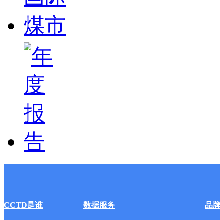
CCTD是谁
数据服务
品