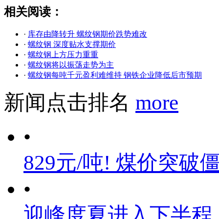
相关阅读：
·
库存由降转升 螺纹钢期价跌势难改
·
螺纹钢 深度贴水支撑期价
·
螺纹钢上方压力重重
·
螺纹钢将以振荡走势为主
·
螺纹钢每吨千元盈利难维持 钢铁企业降低后市预期
新闻点击排名
more
•
829元/吨! 煤价突破
•
迎峰度夏进入下半程