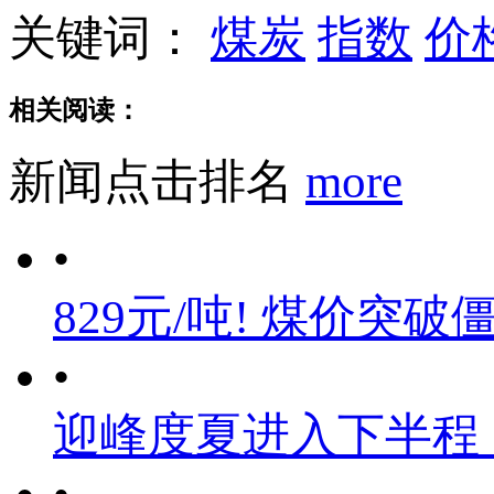
关键词：
煤炭
指数
价
相关阅读：
新闻点击排名
more
•
829元/吨! 煤价突破
•
迎峰度夏进入下半程