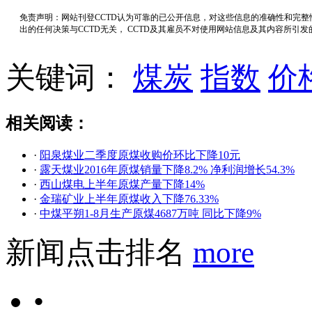
免责声明：网站刊登CCTD认为可靠的已公开信息，对这些信息的准确性和完
出的任何决策与CCTD无关， CCTD及其雇员不对使用网站信息及其内容所引
关键词：
煤炭
指数
价
相关阅读：
·
阳泉煤业二季度原煤收购价环比下降10元
·
露天煤业2016年原煤销量下降8.2% 净利润增长54.3%
·
西山煤电上半年原煤产量下降14%
·
金瑞矿业上半年原煤收入下降76.33%
·
中煤平朔1-8月生产原煤4687万吨 同比下降9%
新闻点击排名
more
•