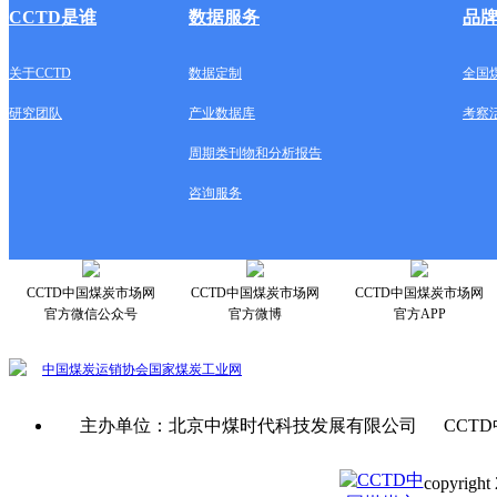
CCTD是谁
数据服务
品
关于CCTD
数据定制
全国
研究团队
产业数据库
考察
周期类刊物和分析报告
咨询服务
CCTD中国煤炭市场网
CCTD中国煤炭市场网
CCTD中国煤炭市场网
官方微信公众号
官方微博
官方APP
中国煤炭运销协会
国家煤炭工业网
主办单位：北京中煤时代科技发展有限公司 CCTD
copyright 