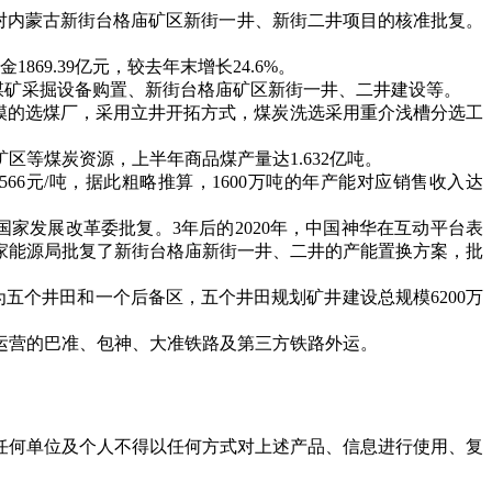
对内蒙古新街台格庙矿区新街一井、新街二井项目的核准批复。
69.39亿元，较去年末增长24.6%。
各煤矿采掘设备购置、新街台格庙矿区新街一井、二井建设等。
模的选煤厂，采用立井开拓方式，煤炭洗选采用重介浅槽分选工
煤炭资源，上半年商品煤产量达1.632亿吨。
6元/吨，据此粗略推算，1600万吨的年产能对应销售收入达
家发展改革委批复。3年后的2020年，中国神华在互动平台表
家能源局批复了新街台格庙新街一井、二井的产能置换方案，批
。
为五个井田和一个后备区，五个井田规划矿井建设总规模6200万
营的巴准、包神、大准铁路及第三方铁路外运。
任何单位及个人不得以任何方式对上述产品、信息进行使用、复