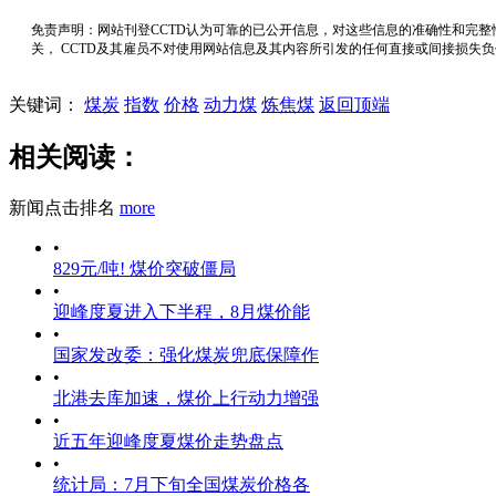
免责声明：网站刊登CCTD认为可靠的已公开信息，对这些信息的准确性和完整
关， CCTD及其雇员不对使用网站信息及其内容所引发的任何直接或间接损失
关键词：
煤炭
指数
价格
动力煤
炼焦煤
返回顶端
相关阅读：
新闻点击排名
more
•
829元/吨! 煤价突破僵局
•
迎峰度夏进入下半程，8月煤价能
•
国家发改委：强化煤炭兜底保障作
•
北港去库加速，煤价上行动力增强
•
近五年迎峰度夏煤价走势盘点
•
统计局：7月下旬全国煤炭价格各