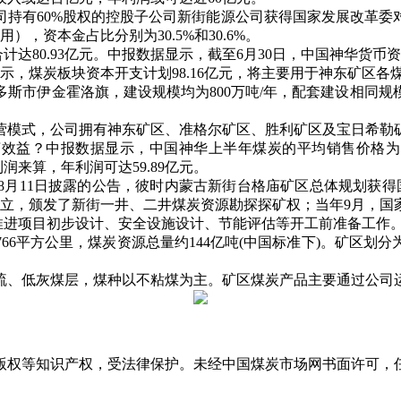
司持有60%股权的控股子公司新街能源公司获得国家发展改革委
用），资本金占比分别为30.5%和30.6%。
80.93亿元。中报数据显示，截至6月30日，中国神华货币资金18
示，煤炭板块资本开支计划98.16亿元，将主要用于神东矿区
市伊金霍洛旗，建设规模均为800万吨/年，配套建设相同规
式，公司拥有神东矿区、准格尔矿区、胜利矿区及宝日希勒矿区等
益？中报数据显示，中国神华上半年煤炭的平均销售价格为56
的利润来算，年利润可达59.89亿元。
月11日披露的公告，彼时内蒙古新街台格庙矿区总体规划获得国
分立，颁发了新街一井、二井煤炭资源勘探探矿权；当年9月，国
正推进项目初步设计、安全设施设计、节能评估等开工前准备工作
6平方公里，煤炭资源总量约144亿吨(中国标准下)。矿区划分
、低灰煤层，煤种以不粘煤为主。矿区煤炭产品主要通过公司运
版权等知识产权，受法律保护。未经中国煤炭市场网书面许可，