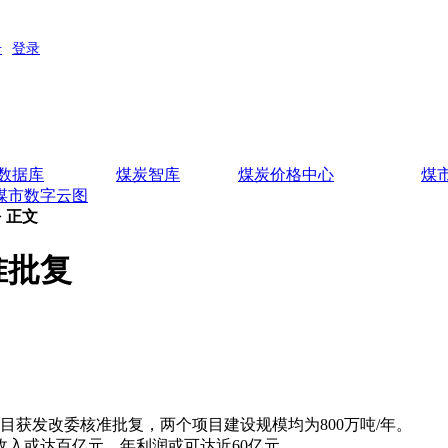
数据库
煤炭智库
煤炭价格中心
煤
煤市数字云图
> 正文
准批复
获发改委核准批复，两个项目建设规模均为800万吨/年。
入或达百亿元，年利润或可达近60亿元。