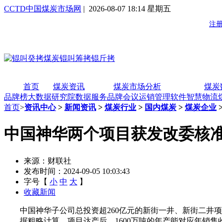
CCTD中国煤炭市场网
| 2026-08-07 18:14 星期五
首页
煤炭资讯
煤炭市场分析
煤炭
品牌榜
大数据研究院
数据服务
品牌会议
运销管理软件
智慧物流
首页
>
资讯中心
>
新闻资讯
>
煤炭行业
>
国内煤炭
>
煤炭企业
中国神华两个项目获发改委核
来源：财联社
发布时间：2024-09-05 10:03:43
字号【
小
中
大
】
收藏新闻
中国神华子公司总投资超260亿元的新街一井、新街二井项目
据粗略计算，项目达产后，1600万吨的年产能对应年销售收