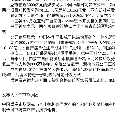
总市值近8000亿元的煤炭龙头中国神华日前发布公告，公
两个项目总投资分别为133.48亿元和131.63亿元（不含矿业权费
资金方面，两个项目的总投资合计达265.11亿元，资本金合计达
中国神华7月在互动平台回复2024年资本开支相关提问时表
中国神华表示，两个项目建设地点位于内蒙古自治区鄂尔多斯
艺。
公开信息显示，中国神华已形成了以煤为基础的一体化运营模
两个800万吨/年产能的项目未来或给公司带来多大的经济效
101.88亿元；自产煤单位生产成本191.7元/吨，按374.3元/吨
事实上，矿山开采需要经过重重手续。据中国神华2017年8
示，当年5月，内蒙古自然资源厅审批同意台格庙北区探矿权
复生产能力均为800万吨/年。今晚公告显示，新街能源公司
中国神华2017年披露的公告显示，新街台格庙矿区面积约76
吨/年，后备区待进一步勘查后确定开发方式。
煤种及运输方式方面，新街台格庙矿区煤层属低瓦斯、低硫
发布人：CCTD-周杰
中国煤炭市场网或与合作机构共同发布的全部内容及材料拥有
制传播或与其它产品捆绑销售。