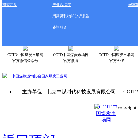
研究团队
产业数据库
考察
周期类刊物和分析报告
咨询服务
CCTD中国煤炭市场网
CCTD中国煤炭市场网
CCTD中国煤炭市场网
官方微信公众号
官方微博
官方APP
中国煤炭运销协会
国家煤炭工业网
主办单位：北京中煤时代科技发展有限公司 CCTD
copyright 
京ICP备0