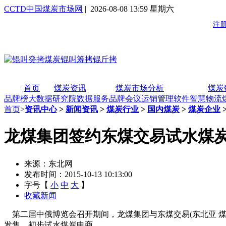
CCTD中国煤炭市场网
| 2026-08-08 13:59 星期六
首页
煤炭资讯
煤炭市场分析
煤炭
品牌榜
大数据研究院
数据服务
品牌会议
运销管理软件
智慧物流
首页
>
资讯中心
>
新闻资讯
>
煤炭行业
>
国内煤炭
>
煤炭企业
龙煤集团签约东煤交易试水煤
来源：东北网
发布时间：2015-10-13 10:13:00
字号【
小
中
大
】
收藏新闻
第二届中俄博览会召开期间，龙煤集团与东煤交易(东北亚 煤
发售，初步试水煤炭电商。