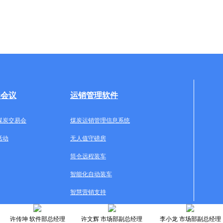
牌会议
运销管理软件
煤炭交易会
煤炭运销管理信息系统
活动
无人值守磅房
筒仓远程装车
智能化自动装车
智慧营销支持
许传坤 软件部总经理
许文辉 市场部副总经理
李小龙 市场部副总经理