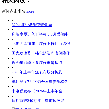
相关阅读：
新闻点击排名
more
•
829元/吨! 煤价突破僵局
•
迎峰度夏进入下半程，8月煤价能
•
北港去库加速，煤价上行动力增强
•
国家发改委：强化煤炭兜底保障作
•
近五年迎峰度夏煤价走势盘点
•
2026年上半年煤炭市场分析及
•
统计局：7月下旬全国煤炭价格各
•
中电联发布《2026年上半年全
•
日耗首破240万吨！煤市这波能