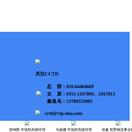
关注CCTD
总部
：010-64464669
太原
：0351-2167804、2167813
秦皇岛
：13780353903
cctd@vip.sina.com
苗纳爵 市场部高级经理
马丽娜 市场部高级经理
张鑫 智慧物流事业