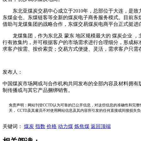
东北亚煤炭交易中心成立于2010年，总部位于大连，是致力
东煤金仓、东煤链客等全新的煤炭电子商务服务模式。目前东
借助与龙煤集团的战略合作，东煤交易煤炭电商平台正式挺进
龙煤集团，作为东北及 蒙东 地区规模最大的 煤炭企业 
行有效集约，并可根据客户的市场需求进行合理细分，形成标
求客户按需、按价索货；交易方式便捷、灵活，需求客户只需
发布人：
中国煤炭市场网或与合作机构共同发布的全部内容及材料拥有
制传播或与其它产品捆绑销售。
免责声明：网站刊登CCTD认为可靠的已公开信息，对这些信息的准确性和完整
关， CCTD及其雇员不对使用网站信息及其内容所引发的任何直接或间接损失
关键词：
煤炭
指数
价格
动力煤
炼焦煤
返回顶端