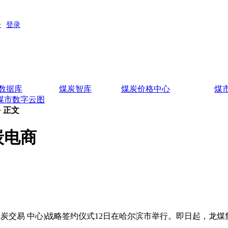
数据库
煤炭智库
煤炭价格中心
煤
煤市数字云图
> 正文
炭电商
炭交易 中心)战略签约仪式12日在哈尔滨市举行。即日起，龙