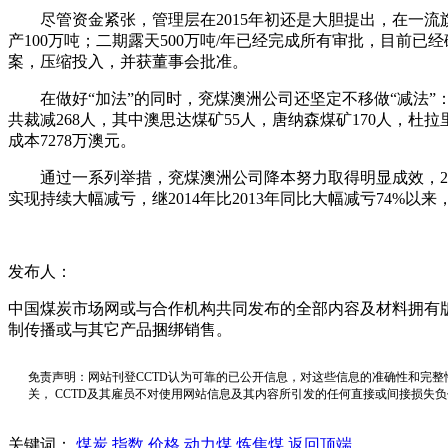
尽管资金紧张，管理层在2015年初还是大胆提出，在一流旗舰
产100万吨；二期露天500万吨/年已经完成所有审批，目前已
案，压缩投入，并获董事会批准。
在做好“加法”的同时，兖煤澳洲公司还坚定不移做“减法”：根
共裁减268人，其中澳思达煤矿55人，唐纳森煤矿170人，杜拉
成本7278万澳元。
通过一系列举措，兖煤澳洲公司降本努力取得明显成效，2015
实现持续大幅减亏，继2014年比2013年同比大幅减亏74%以
发布人：
中国煤炭市场网或与合作机构共同发布的全部内容及材料拥有
制传播或与其它产品捆绑销售。
免责声明：网站刊登CCTD认为可靠的已公开信息，对这些信息的准确性和完整
关， CCTD及其雇员不对使用网站信息及其内容所引发的任何直接或间接损失
关键词：
煤炭
指数
价格
动力煤
炼焦煤
返回顶端