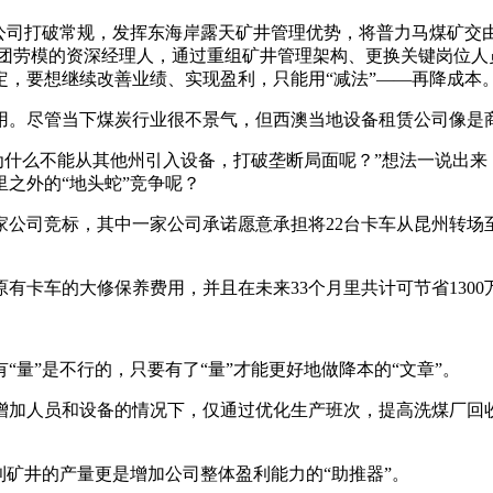
公司打破常规，发挥东海岸露天矿井管理优势，将普力马煤矿交
矿集团劳模的资深经理人，通过重组矿井管理架构、更换关键岗位
，要想继续改善业绩、实现盈利，只能用“减法”——再降成本
。尽管当下煤炭行业很不景气，但西澳当地设备租赁公司像是商
什么不能从其他州引入设备，打破垄断局面呢？”想法一说出来
里之外的“地头蛇”竞争呢？
司竞标，其中一家公司承诺愿意承担将22台卡车从昆州转场
车的大修保养费用，并且在未来33个月里共计可节省1300
”是不行的，只要有了“量”才能更好地做降本的“文章”。
人员和设备的情况下，仅通过优化生产班次，提高洗煤厂回收率，
矿井的产量更是增加公司整体盈利能力的“助推器”。