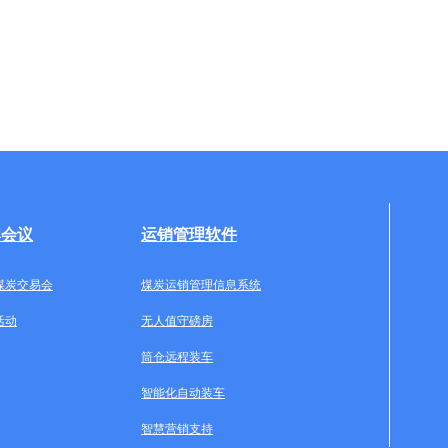
牌会议
运销管理软件
煤炭交易会
煤炭运销管理信息系统
活动
无人值守磅房
筒仓远程装车
智能化自动装车
智慧营销支持