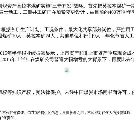
资产莫拉本煤矿实施“三箭齐发”战略。首先把莫拉本煤矿一期露天
经破土动工，二期井工矿正在加紧变更设计，由目前的400万吨/年
据各矿生产计划、工况条件，最大化共享部分岗位，严控用工人数
里煤矿10人，莫拉本矿24人，其他单位和部门9人，年化节省人工成
年半年报业绩披露显示，上市资产和非上市资产吨煤现金成本分别
来，2015年上半年在煤矿公司普遍大幅增亏的大背景下，再度比去年同
版权等知识产权，受法律保护。未经中国煤炭市场网书面许可，
性不作任何保证。CCTD所提供的信息，只供参考之用，不构成对任何人的投资建议。
负任何责任。