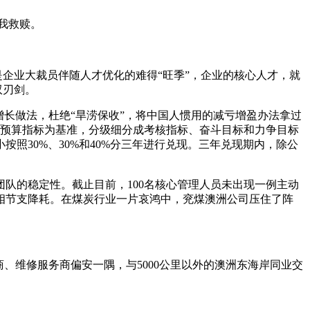
我救赎。
企业大裁员伴随人才优化的难得“旺季”，企业的核心人才，就
双刃剑。
长做法，杜绝“旱涝保收”，将中国人惯用的减亏增盈办法拿过
利润预算指标为基准，分级细分成考核指标、奋斗目标和力争目标
照30%、30%和40%分三年进行兑现。三年兑现期内，除公
的稳定性。截止目前，100名核心管理人员未出现一例主动
相节支降耗。在煤炭行业一片哀鸿中，兖煤澳洲公司压住了阵
维修服务商偏安一隅，与5000公里以外的澳洲东海岸同业交