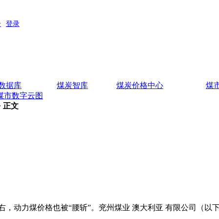
数据库
煤炭智库
煤炭价格中心
煤
煤市数字云图
> 正文
左右，动力煤价格也被“腰斩”。兖州煤业 澳大利亚 有限公司（以
。