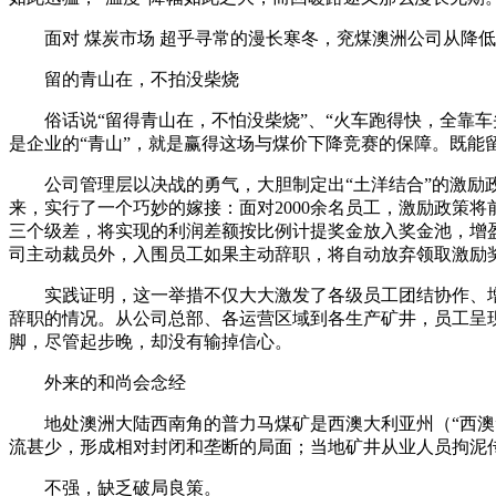
面对 煤炭市场 超乎寻常的漫长寒冬，兖煤澳洲公司从降低成
留的青山在，不拍没柴烧
俗话说“留得青山在，不怕没柴烧”、“火车跑得快，全靠车
是企业的“青山”，就是赢得这场与煤价下降竞赛的保障。既能
公司管理层以决战的勇气，大胆制定出“土洋结合”的激励政
来，实行了一个巧妙的嫁接：面对2000余名员工，激励政策将
三个级差，将实现的利润差额按比例计提奖金放入奖金池，增盈
司主动裁员外，入围员工如果主动辞职，将自动放弃领取激励奖
实践证明，这一举措不仅大大激发了各级员工团结协作、增盈
辞职的情况。从公司总部、各运营区域到各生产矿井，员工呈
脚，尽管起步晚，却没有输掉信心。
外来的和尚会念经
地处澳洲大陆西南角的普力马煤矿是西澳大利亚州（“西澳”
流甚少，形成相对封闭和垄断的局面；当地矿井从业人员拘泥
不强，缺乏破局良策。