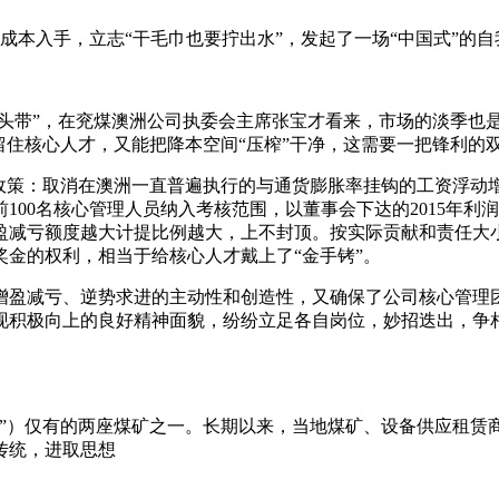
本入手，立志“干毛巾也要拧出水”，发起了一场“中国式”的自
头带”，在兖煤澳洲公司执委会主席张宝才看来，市场的淡季也是
留住核心人才，又能把降本空间“压榨”干净，这需要一把锋利的
策：取消在澳洲一直普遍执行的与通货膨胀率挂钩的工资浮动增
前100名核心管理人员纳入考核范围，以董事会下达的2015年
减亏额度越大计提比例越大，上不封顶。按实际贡献和责任大小按
金的权利，相当于给核心人才戴上了“金手铐”。
减亏、逆势求进的主动性和创造性，又确保了公司核心管理团队
现积极向上的良好精神面貌，纷纷立足各自岗位，妙招迭出，争
）仅有的两座煤矿之一。长期以来，当地煤矿、设备供应租赁商、
传统，进取思想