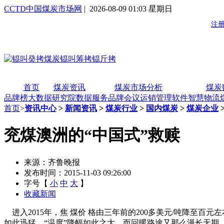
CCTD中国煤炭市场网
| 2026-08-09 01:03 星期日
首页
煤炭资讯
煤炭市场分析
煤炭
品牌榜
大数据研究院
数据服务
品牌会议
运销管理软件
智慧物流
首页
>
资讯中心
>
新闻资讯
>
煤炭行业
>
国内煤炭
>
煤炭企业
兖煤澳洲的“中国式”救赎
来源：齐鲁晚报
发布时间：2015-11-03 09:26:00
字号【
小
中
大
】
收藏新闻
进入2015年，焦 煤价 格由三年前的200多美元/吨降至百元
如此迅猛，“温度”降幅如此之大，而回暖路途又那么漫长无期