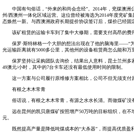
中国有句俗话，“外来的和尚会念经”。2014年，兖煤澳洲
州/西澳州一体化区域运营。这位曾经被海选为2014年度兖
态焕然一新。与西澳洲政府长期提价协议签订后，煤价已经固定
该矿租赁的运输卡车到了集中大修期，需要支付高昂的费用
保罗·斯特林格一个大胆的想法出现在了他的脑海里——“为
光运输距离就有5000多公里，其他州的设备租赁商怎么能和万
保罗坚持让采购团队去询价，结果出人意料，昆士兰州多家公
49澳元/小时，其中的7台卡车还没有最低使用时间的限制。
这一方案与公司履行原维修方案相比，公司不但无须支付原有卡
有根之木木常青
俗话说，有根之木木常青，有源之水水长清。而做煤矿没有“量
远在昆州的凯贝唐煤矿按照增产50万吨的目标组织，在不增加
元。
既然提高产量是降低吨煤成本的“大杀器”，而提高优质盈利