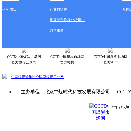
研究团队
产业数据库
考察
周期类刊物和分析报告
咨询服务
CCTD中国煤炭市场网
CCTD中国煤炭市场网
CCTD中国煤炭市场网
官方微信公众号
官方微博
官方APP
中国煤炭运销协会
国家煤炭工业网
主办单位：北京中煤时代科技发展有限公司 CCTD
copyright 
京ICP备0