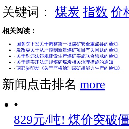
关键词：
煤炭
指数
价
相关阅读：
·
国务院下发关于调整第一批煤矿安全重点县的通知
·
发改委关于从严控制新建煤矿项目有关问题的通知
·
关于对违法违规建设生产煤矿实施联合惩戒的通知
·
关于落实违法违规煤矿煤炭相关治理措施的通知
·
两部委印发《关于严格治理煤矿超能力生产的通知》
新闻点击排名
more
•
829元/吨! 煤价突破