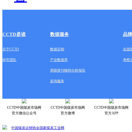
CCTD是谁
数据服务
品
关于CCTD
数据定制
全国
研究团队
产业数据库
考察
周期类刊物和分析报告
咨询服务
CCTD中国煤炭市场网
CCTD中国煤炭市场网
CCTD中国煤炭市场网
官方微信公众号
官方微博
官方APP
中国煤炭运销协会
国家煤炭工业网