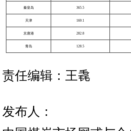
秦皇岛
365.5
天津
169.1
京唐港
282.8
青岛
128.5
责任编辑：王毳
发布人：