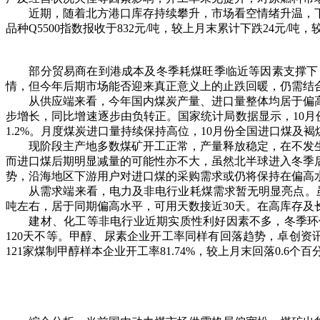
近期，随着北方港口库存持续攀升，市场看空情绪升温，下游
品种Q5500指数报收于832元/吨，较上月末累计下跌24元/吨，
部分贸易商在到港成本及冬季耗煤旺季临近等因素支撑下，
情，但今年后期市场能否迎来真正意义上的止跌回暖，仍需结
从供应端来看，今年国内煤炭产量、进口量整体均居于偏高
步增长，同比增速逐步由负转正。国家统计局数据显示，10月份，全
1.2%。月度煤炭进口量持续保持高位，10月份全国进口煤及褐煤46
现阶段主产地多数煤矿开工正常，产量释放稳定，在不发生
而进口煤后期明显减量的可能性亦不大，虽然北半球进入冬季
势，沿海地区下游用户对进口煤的采购需求或仍将保持在偏高
从需求端来看，电力及非电行业耗煤需求暂无明显亮点。虽
吨左右，居于同期偏高水平，可用天数接近30天。在高库存
建材、化工等非电行业近期实质性利好因素不多，冬季环保限
120天不等。甲醇、尿素企业开工率同样有回落趋势，卓创资讯监
121家煤制甲醇样本企业开工率81.74%，较上月末回落0.