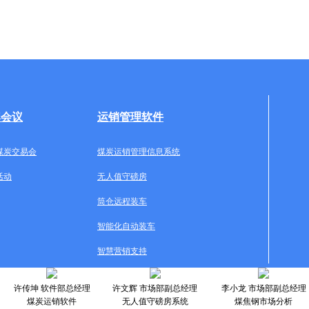
牌会议
运销管理软件
煤炭交易会
煤炭运销管理信息系统
活动
无人值守磅房
筒仓远程装车
智能化自动装车
智慧营销支持
许传坤 软件部总经理
许文辉 市场部副总经理
李小龙 市场部副总经理
煤炭运销软件
无人值守磅房系统
煤焦钢市场分析