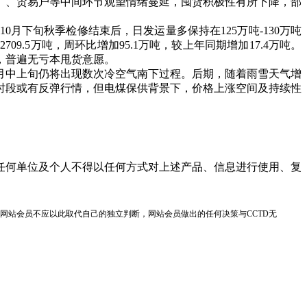
、贸易户等中间环节观望情绪蔓延，囤货积极性有所下降，部
下旬秋季检修结束后，日发运量多保持在125万吨-130万吨
.5万吨，周环比增加95.1万吨，较上年同期增加17.4万吨。
，普遍无亏本甩货意愿。
月中上旬仍将出现数次冷空气南下过程。后期，随着雨雪天气增
时段或有反弹行情，但电煤保供背景下，价格上涨空间及持续性
任何单位及个人不得以任何方式对上述产品、信息进行使用、复
网站会员不应以此取代自己的独立判断，网站会员做出的任何决策与CCTD无