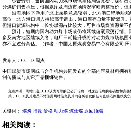
综合分析，当前国内动力煤市场供需格局偏宽松，煤矿出货
分煤矿销售承压，根据累库及周边市场情况窄幅调整报价，但
沿海地区下游用户北上采购意愿较弱，北方港口锚地船舶数量明
高位，北方港口调入持续高于调出，港口库存总量不断攀升。截至1
但港口货源结构中，长协煤源占比较大，可售市场煤资源量不
预计，短期内国内动力煤市场或仍将延续偏弱震荡行情。国家
多及南方地区陆续入冬，电厂日耗提升或将对动力煤市场氛围
亦不宜过分高估。（作者：中国太原煤炭交易中心有限公司 田
发布人：CCTD-周杰
中国煤炭市场网或与合作机构共同发布的全部内容及材料拥有
制传播或与其它产品捆绑销售。
免责声明：网站刊登CCTD认为可靠的已公开信息，对这些信息的准确性和完整
关， CCTD及其雇员不对使用网站信息及其内容所引发的任何直接或间接损失
关键词：
煤炭
指数
价格
动力煤
炼焦煤
返回顶端
相关阅读：