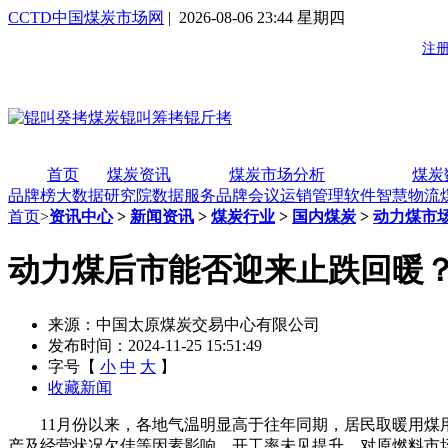
CCTD中国煤炭市场网
| 2026-08-06 23:44 星期四
首页
煤炭资讯
煤炭市场分析
煤炭
品牌榜
大数据研究院
数据服务
品牌会议
运销管理软件
智慧物流
首页
>
资讯中心
>
新闻资讯
>
煤炭行业
>
国内煤炭
>
动力煤市
动力煤后市能否迎来止跌回暖
来源：中国太原煤炭交易中心有限公司
发布时间：2024-11-25 15:51:49
字号【
小
中
大
】
收藏新闻
11月份以来，各地气温明显高于往年同期，居民取暖用煤用
产及经营状况欠佳等因素影响，开工率未见提升，对原燃料市