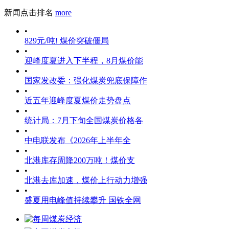
新闻点击排名
more
•
829元/吨! 煤价突破僵局
•
迎峰度夏进入下半程，8月煤价能
•
国家发改委：强化煤炭兜底保障作
•
近五年迎峰度夏煤价走势盘点
•
统计局：7月下旬全国煤炭价格各
•
中电联发布《2026年上半年全
•
北港库存周降200万吨！煤价支
•
北港去库加速，煤价上行动力增强
•
盛夏用电峰值持续攀升 国铁全网