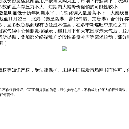
以长协发运及刚需用户按需采购为主，市场下行趋势下，洗煤厂
多数矿区库存压力不大，短期内大幅降价促销的可能性较小。
显低于历年同期水平，而铁路调入量居高不下，大秦线自10月
1月22日，北港（秦皇岛港、曹妃甸港、京唐港）合计库存2709
多，且多数贸易商现有货源成本偏高，在冬季耗煤旺季来临之前
气候中心预测数据显示，继11月下旬大范围寒潮天气后，12
有所提振，叠加部分终端散户阶段性备货补库等需求拉动，部分
莉 ）
版权等知识产权，受法律保护。未经中国煤炭市场网书面许可，
性不作任何保证。CCTD所提供的信息，只供参考之用，不构成对任何人的投资建议。
负任何责任。