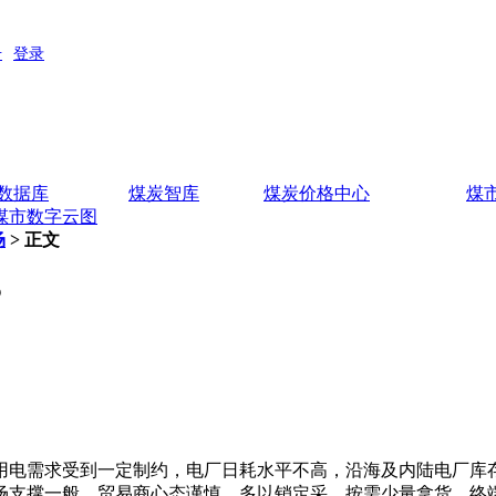
数据库
煤炭智库
煤炭价格中心
煤
煤市数字云图
场
> 正文
？
电需求受到一定制约，电厂日耗水平不高，沿海及内陆电厂库
场支撑一般。贸易商心态谨慎，多以销定采，按需少量拿货。终