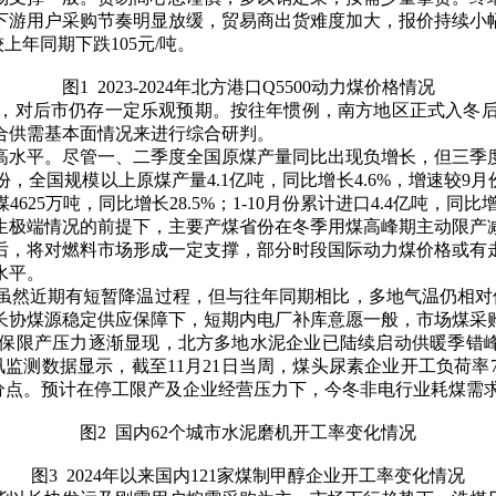
用户采购节奏明显放缓，贸易商出货难度加大，报价持续小幅下
较上年同期下跌105元/吨。
图1 2023-2024年北方港口Q5500动力煤价格情况
对后市仍存一定乐观预期。按往年惯例，南方地区正式入冬后
合供需基本面情况来进行综合研判。
水平。尽管一、二季度全国原煤产量同比出现负增长，但三季度
国规模以上原煤产量4.1亿吨，同比增长4.6%，增速较9月份加
25万吨，同比增长28.5%；1-10月份累计进口4.4亿吨，同比增长
极端情况的前提下，主要产煤省份在冬季用煤高峰期主动限产减
后，将对燃料市场形成一定支撑，部分时段国际动力煤价格或有
水平。
然近期有短暂降温过程，但与往年同期相比，多地气温仍相对偏
及长协煤源稳定供应保障下，短期内电厂补库意愿一般，市场煤采
产压力逐渐显现，北方多地水泥企业已陆续启动供暖季错峰生
测数据显示，截至11月21日当周，煤头尿素企业开工负荷率79.6
6个百分点。预计在停工限产及企业经营压力下，今冬非电行业耗煤
图2 国内62个城市水泥磨机开工率变化情况
图3 2024年以来国内121家煤制甲醇企业开工率变化情况