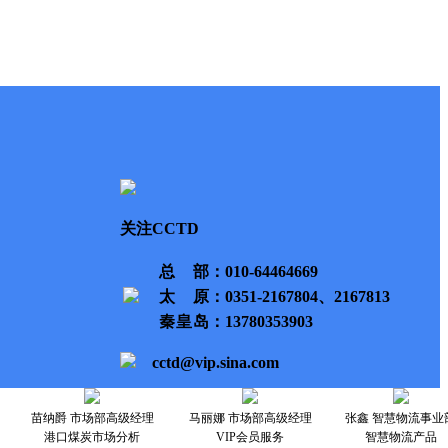
关注CCTD
总部
：010-64464669
太原
：0351-2167804、2167813
秦皇岛
：13780353903
cctd@vip.sina.com
苗纳爵 市场部高级经理
马丽娜 市场部高级经理
张鑫 智慧物流事业
港口煤炭市场分析
VIP会员服务
智慧物流产品