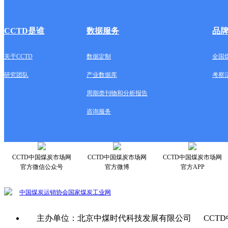
CCTD是谁
数据服务
品
关于CCTD
数据定制
全国
研究团队
产业数据库
考察
周期类刊物和分析报告
咨询服务
CCTD中国煤炭市场网
CCTD中国煤炭市场网
CCTD中国煤炭市场网
官方微信公众号
官方微博
官方APP
中国煤炭运销协会
国家煤炭工业网
主办单位：北京中煤时代科技发展有限公司 CCTD