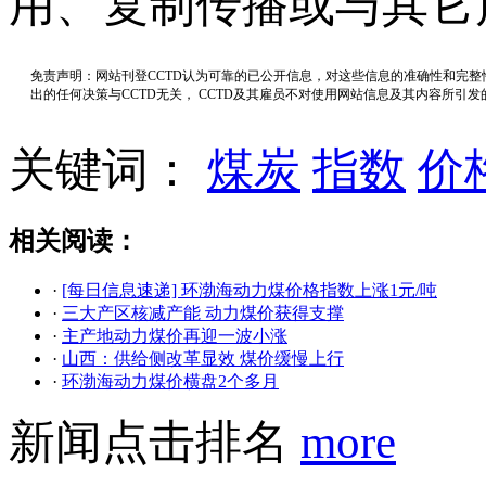
用、复制传播或与其它
免责声明：网站刊登CCTD认为可靠的已公开信息，对这些信息的准确性和完
出的任何决策与CCTD无关， CCTD及其雇员不对使用网站信息及其内容所引
关键词：
煤炭
指数
价
相关阅读：
·
[每日信息速递] 环渤海动力煤价格指数上涨1元/吨
·
三大产区核减产能 动力煤价获得支撑
·
主产地动力煤价再迎一波小涨
·
山西：供给侧改革显效 煤价缓慢上行
·
环渤海动力煤价横盘2个多月
新闻点击排名
more