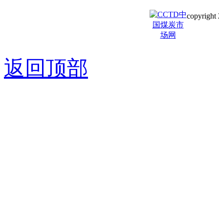
copyright 
京ICP备0
返回顶部