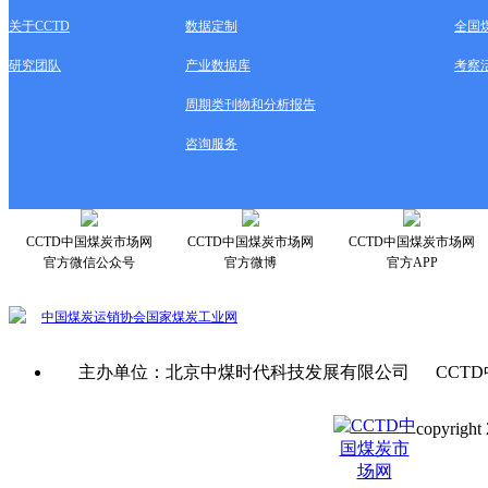
关于CCTD
数据定制
全国
研究团队
产业数据库
考察
周期类刊物和分析报告
咨询服务
CCTD中国煤炭市场网
CCTD中国煤炭市场网
CCTD中国煤炭市场网
官方微信公众号
官方微博
官方APP
中国煤炭运销协会
国家煤炭工业网
主办单位：北京中煤时代科技发展有限公司 CCTD
copyright 
京ICP备0