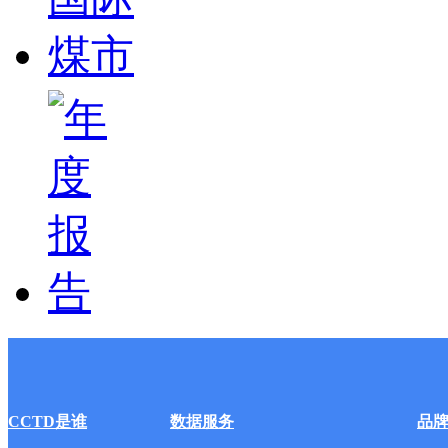
CCTD是谁
数据服务
品