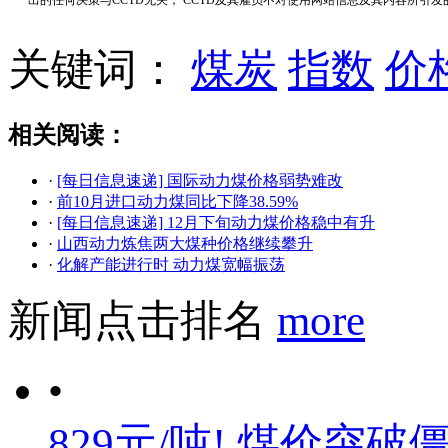
关键词：
煤炭
指数
价
相关阅读：
·
[每日信息速递] 国际动力煤价格弱势难改
·
前10月进口动力煤同比下降38.59%
·
[每日信息速递] 12月下旬动力煤价格稳中有升
·
山西动力炼焦两大煤种价格继续攀升
·
化解产能进行时 动力煤宽幅振荡
新闻点击排名
more
•
829元/吨! 煤价突破