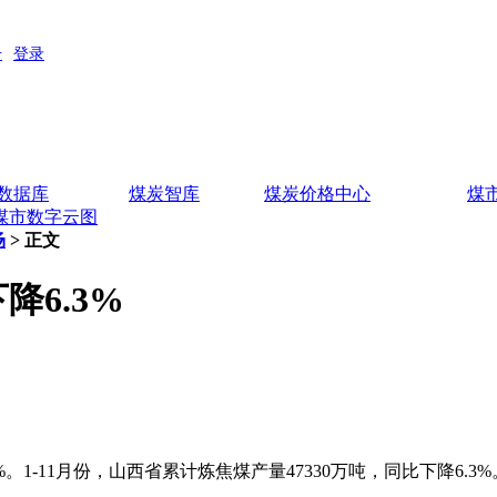
数据库
煤炭智库
煤炭价格中心
煤
煤市数字云图
场
> 正文
降6.3%
。1-11月份，山西省累计炼焦煤产量47330万吨，同比下降6.3%