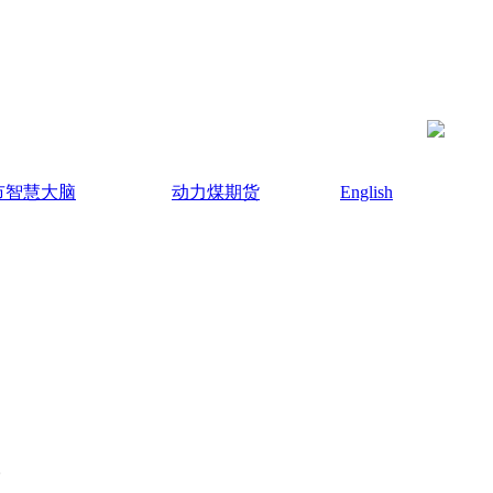
市智慧大脑
动力煤期货
English
。