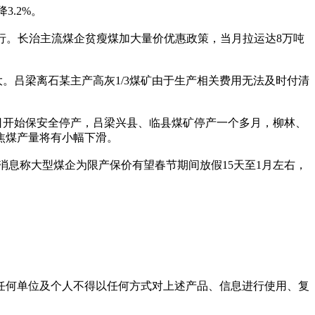
3.2%。
起执行。长治主流煤企贫瘦煤加大量价优惠政策，当月拉运达8万吨
吕梁离石某主产高灰1/3煤矿由于生产相关费用无法及时付清
。
日开始保安全停产，吕梁兴县、临县煤矿停产一个多月，柳林、
焦煤产量将有小幅下滑。
息称大型煤企为限产保价有望春节期间放假15天至1月左右，
任何单位及个人不得以任何方式对上述产品、信息进行使用、复