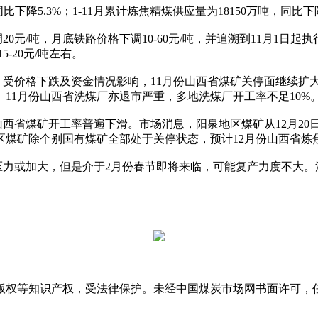
下降5.3%；1-11月累计炼焦精煤供应量为18150万吨，同比下降
元/吨，月底铁路价格下调10-60元/吨，并追溯到11月1日
-20元/吨左右。
价格下跌及资金情况影响，11月份山西省煤矿关停面继续扩大。
11月份山西省洗煤厂亦退市严重，多地洗煤厂开工率不足10%
西省煤矿开工率普遍下滑。市场消息，阳泉地区煤矿从12月20
区煤矿除个别国有煤矿全部处于关停状态，预计12月份山西省炼
或加大，但是介于2月份春节即将来临，可能复产力度不大。消
版权等知识产权，受法律保护。未经中国煤炭市场网书面许可，