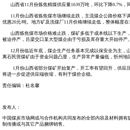
山西省11月份炼焦精煤供应量1639万吨，环比下降0.7%，同比
11月份山西省炼焦煤市场继续走跌，主流煤企公路价格下调20
优惠20元/吨。地方矿及洗煤厂11月价格继续走低，整体幅度在15
山西炼焦煤市场价格难止跌，煤矿多低于成本线以下生产，受
被迫停产，吕梁交口某大型煤企由于亏损及库存量大开始停产。
12月份临近年底，煤企生产任务基本完成以保安全为主，山
离石民营煤矿由于资金问题凸显，生产异常产量偏低，忻州地
1月份山西省部分煤矿开始复产，开工率有望回升，供应压力
将进一步促进供应端收缩，有利于煤价企稳。
责任编辑：杜名馨
发布人：
中国煤炭市场网或与合作机构共同发布的全部内容及材料拥有
制传播或与其它产品捆绑销售。