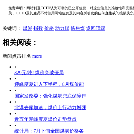
免责声明：网站刊登CCTD认为可靠的已公开信息，对这些信息的准确性和完整
关， CCTD及其雇员不对使用网站信息及其内容所引发的任何直接或间接损失
关键词：
煤炭
指数
价格
动力煤
炼焦煤
返回顶端
相关阅读：
新闻点击排名
more
•
829元/吨! 煤价突破僵局
•
迎峰度夏进入下半程，8月煤价能
•
国家发改委：强化煤炭兜底保障作
•
北港去库加速，煤价上行动力增强
•
近五年迎峰度夏煤价走势盘点
•
统计局：7月下旬全国煤炭价格各