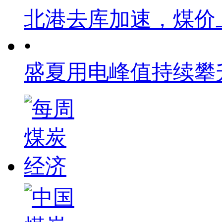
北港去库加速，煤价
•
盛夏用电峰值持续攀