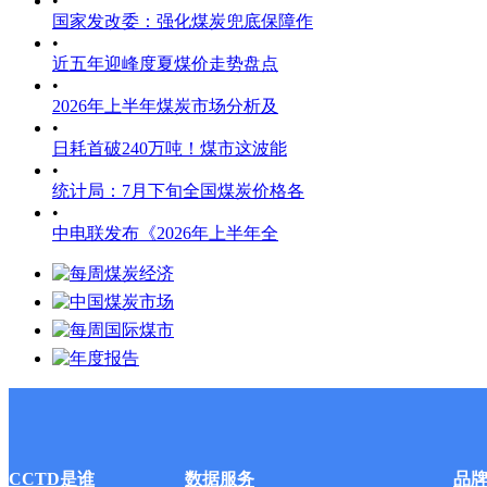
•
国家发改委：强化煤炭兜底保障作
•
近五年迎峰度夏煤价走势盘点
•
2026年上半年煤炭市场分析及
•
日耗首破240万吨！煤市这波能
•
统计局：7月下旬全国煤炭价格各
•
中电联发布《2026年上半年全
CCTD是谁
数据服务
品