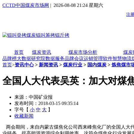
CCTD中国煤炭市场网
| 2026-08-08 21:24 星期六
首页
煤炭资讯
煤炭市场分析
煤炭
品牌榜
大数据研究院
数据服务
品牌会议
运销管理软件
智慧物流
首页
>
资讯中心
>
新闻资讯
>
煤炭行业
>
国内煤炭
>
炼焦煤市
全国人大代表吴英：加大对煤
来源：中国矿业报
发布时间：2018-03-15 09:35:14
字号【
小
中
大
】
收藏新闻
两会期间，来自内蒙古煤焦化公司西来峰焦化厂的全国人大代
业链条，提高能源资源综合利用效率，这符合煤焦化行业发展