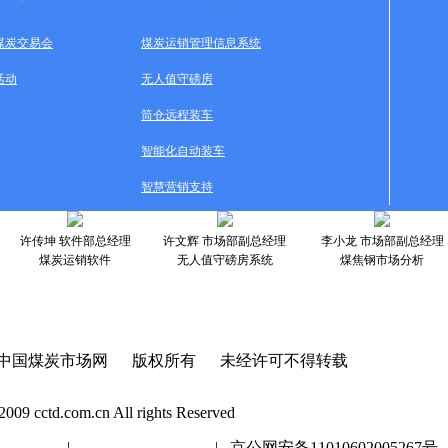
煤炭交易会
煤炭运销管理信息系统
活动
无人值守磅房
筒仓远程装车
智能化自动装车
智慧营销支持
许传坤 软件部总经理
许文辉 市场部副总经理
李小龙 市场部副总经理
煤炭运销软件
无人值守磅房系统
煤焦钢市场分析
中国煤炭市场网 版权所有 未经许可不得转载
2009 cctd.com.cn All rights Reserved
20447号
|
京ICP证020447号
| 京公网安备11010602005267号