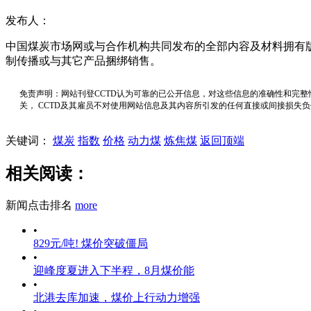
发布人：
中国煤炭市场网或与合作机构共同发布的全部内容及材料拥有
制传播或与其它产品捆绑销售。
免责声明：网站刊登CCTD认为可靠的已公开信息，对这些信息的准确性和完整
关， CCTD及其雇员不对使用网站信息及其内容所引发的任何直接或间接损失
关键词：
煤炭
指数
价格
动力煤
炼焦煤
返回顶端
相关阅读：
新闻点击排名
more
•
829元/吨! 煤价突破僵局
•
迎峰度夏进入下半程，8月煤价能
•
北港去库加速，煤价上行动力增强