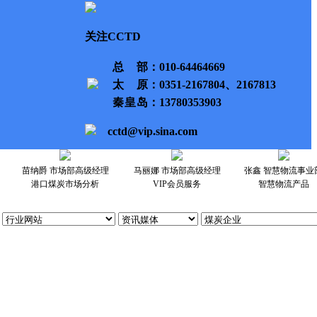
关注CCTD
总部
：010-64464669
太原
：0351-2167804、2167813
秦皇岛
：13780353903
cctd@vip.sina.com
苗纳爵 市场部高级经理
马丽娜 市场部高级经理
张鑫 智慧物流事业
港口煤炭市场分析
VIP会员服务
智慧物流产品