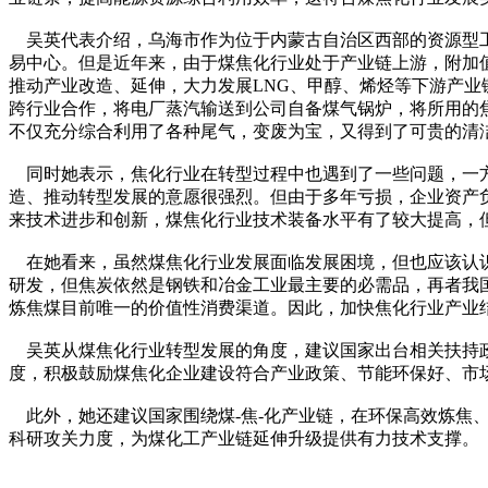
吴英代表介绍，乌海市作为位于内蒙古自治区西部的资源型工
易中心。但是近年来，由于煤焦化行业处于产业链上游，附加
推动产业改造、延伸，大力发展LNG、甲醇、烯烃等下游产业
跨行业合作，将电厂蒸汽输送到公司自备煤气锅炉，将所用的
不仅充分综合利用了各种尾气，变废为宝，又得到了可贵的清
同时她表示，焦化行业在转型过程中也遇到了一些问题，一方
造、推动转型发展的意愿很强烈。但由于多年亏损，企业资产负
来技术进步和创新，煤焦化行业技术装备水平有了较大提高，
在她看来，虽然煤焦化行业发展面临发展困境，但也应该认识
研发，但焦炭依然是钢铁和冶金工业最主要的必需品，再者我国
炼焦煤目前唯一的价值性消费渠道。因此，加快焦化行业产业
吴英从煤焦化行业转型发展的角度，建议国家出台相关扶持政
度，积极鼓励煤焦化企业建设符合产业政策、节能环保好、市
此外，她还建议国家围绕煤-焦-化产业链，在环保高效炼焦
科研攻关力度，为煤化工产业链延伸升级提供有力技术支撑。