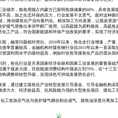
业城市，炼焦用煤占内蒙古已探明焦煤储量的60%，具有发展
值不高，加之生态环保的压力，行业发展不太景气。面对这种困境
链，推动煤焦化产业向集约化、精深加工方向发展，让煤炭资源
焦炉煤气替换出来供甲醇厂使用。以高硫煤为原料炼焦，高硫焦炭
洁化工产品，符合国家能源和环保产业政策的要求，实现了经济效
面，融资问题相对突出。2016年以来，焦化全行业增速，产量
债率普遍较高，金融机构对煤焦钢行业自2015年以来一直采
但资源利用水平仍亟待提高，例如针状焦等煤焦化产品仍需从国
到，焦化行业是关系国家经济命脉和国家工业发展的重要基础
属于煤炭大国，目前能源消费结构中煤炭占到70%，在“十三五
结构调整和转型升级，实现绿色可持续发展势在必行。
策，通过建立煤焦化产业转型发展引导基金、引导金融机构采
场潜力大、经济效益高、抗风险能力强的大型焦化项目、煤化工
、化工焦加压气化与焦炉煤气耦合制合成气、煤焦油深度分离加