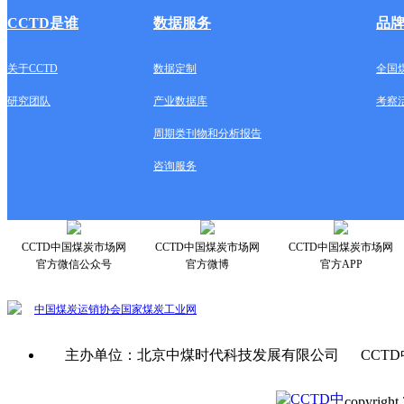
CCTD是谁
数据服务
品
关于CCTD
数据定制
全国
研究团队
产业数据库
考察
周期类刊物和分析报告
咨询服务
CCTD中国煤炭市场网
CCTD中国煤炭市场网
CCTD中国煤炭市场网
官方微信公众号
官方微博
官方APP
中国煤炭运销协会
国家煤炭工业网
主办单位：北京中煤时代科技发展有限公司 CCTD
copyright 