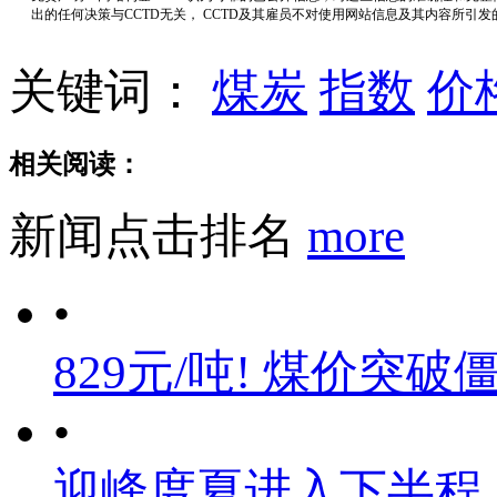
出的任何决策与CCTD无关， CCTD及其雇员不对使用网站信息及其内容所引
关键词：
煤炭
指数
价
相关阅读：
新闻点击排名
more
•
829元/吨! 煤价突破
•
迎峰度夏进入下半程