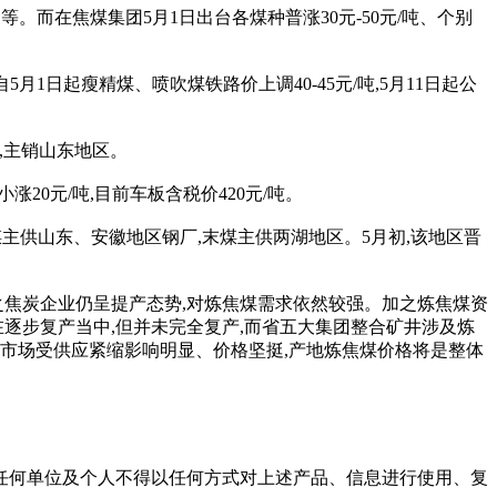
。而在焦煤集团5月1日出台各煤种普涨30元-50元/吨、个别
月1日起瘦精煤、喷吹煤铁路价上调40-45元/吨,5月11日起公
货良好,主销山东地区。
)小涨20元/吨,目前车板含税价420元/吨。
团喷吹煤主供山东、安徽地区钢厂,末煤主供两湖地区。5月初,该地区晋
加之焦炭企业仍呈提产态势,对炼焦煤需求依然较强。加之炼焦煤资
逐步复产当中,但并未完全复产,而省五大集团整合矿井涉及炼
焦煤市场受供应紧缩影响明显、价格坚挺,产地炼焦煤价格将是整体
任何单位及个人不得以任何方式对上述产品、信息进行使用、复