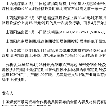
山西焦煤集团:5月11日起,取消对所有用户的量大优惠等全部优
煤种跳涨60和80元/吨价格政策时就明确宣布:取消之前一家
山西潞安集团:5月15日起,精煤及喷吹煤上调30-40元/吨不等
路喷吹煤价上调15-25元/吨后的又一次调价行动。而从4月开始,
山西阳煤集团:5月15日起,洗精煤(A10-11,M<8,V9-11,S<0
山西阳泉南煤集团:现该集团被阳煤集团控股,煤质略低于阳煤故价格稍低。进入
山西晋城兰花集团:5月15日起,喷吹煤和选末煤挂牌价涨30元/吨
煤集团洗精煤曾上涨40元/吨,涨后车板含税价540元/吨,近期还
分析认为,虽然自4月26日开始,钢市跌声再起,虽部分钢企对
源较少,特别是主焦煤短期可替代性较小,因此供给收缩短期对
焦煤103个矿井、产能1.02亿吨。尤其是进入5月份,产业
稳中上涨预期。
发布人：
中国煤炭市场网或与合作机构共同发布的全部内容及材料拥有