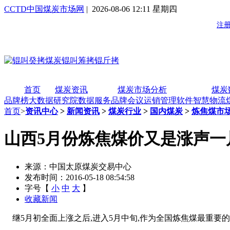
CCTD中国煤炭市场网
| 2026-08-06 12:11 星期四
首页
煤炭资讯
煤炭市场分析
煤炭
品牌榜
大数据研究院
数据服务
品牌会议
运销管理软件
智慧物流
首页
>
资讯中心
>
新闻资讯
>
煤炭行业
>
国内煤炭
>
炼焦煤市
山西5月份炼焦煤价又是涨声一
来源：中国太原煤炭交易中心
发布时间：2016-05-18 08:54:58
字号【
小
中
大
】
收藏新闻
继5月初全面上涨之后,进入5月中旬,作为全国炼焦煤最重要