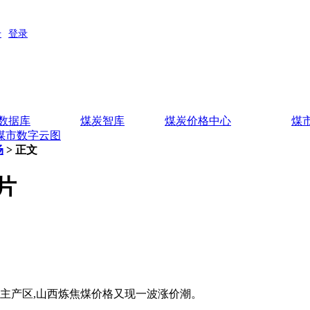
数据库
煤炭智库
煤炭价格中心
煤
煤市数字云图
场
> 正文
片
的主产区,山西炼焦煤价格又现一波涨价潮。