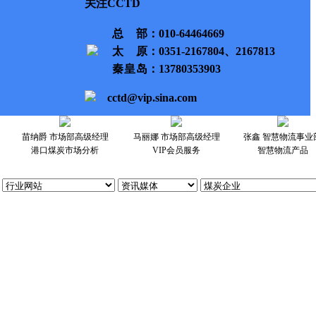
关注CCTD
总部
：010-64464669
太原
：0351-2167804、2167813
秦皇岛
：13780353903
cctd@vip.sina.com
苗纳爵 市场部高级经理
马丽娜 市场部高级经理
张鑫 智慧物流事业
港口煤炭市场分析
VIP会员服务
智慧物流产品