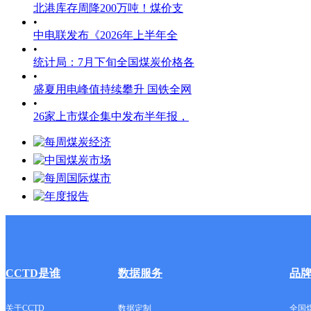
北港库存周降200万吨！煤价支
•
中电联发布《2026年上半年全
•
统计局：7月下旬全国煤炭价格各
•
盛夏用电峰值持续攀升 国铁全网
•
26家上市煤企集中发布半年报，
CCTD是谁
数据服务
品
关于CCTD
数据定制
全国