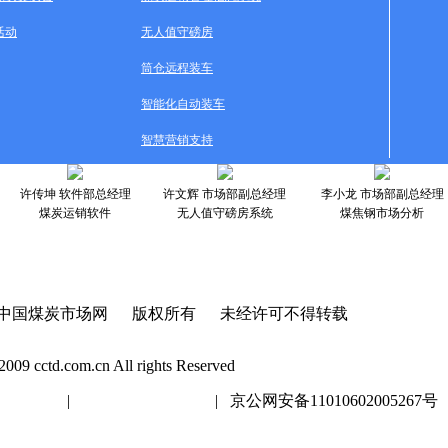
活动
无人值守磅房
筒仓远程装车
智能化自动装车
智慧营销支持
许传坤 软件部总经理
许文辉 市场部副总经理
李小龙 市场部副总经理
煤炭运销软件
无人值守磅房系统
煤焦钢市场分析
中国煤炭市场网 版权所有 未经许可不得转载
2009 cctd.com.cn All rights Reserved
20447号
|
京ICP证020447号
| 京公网安备11010602005267号