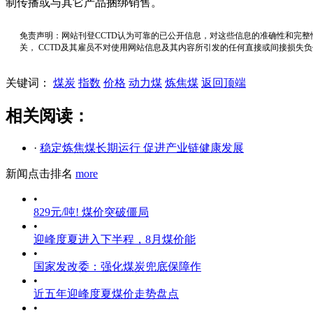
制传播或与其它产品捆绑销售。
免责声明：网站刊登CCTD认为可靠的已公开信息，对这些信息的准确性和完整
关， CCTD及其雇员不对使用网站信息及其内容所引发的任何直接或间接损失
关键词：
煤炭
指数
价格
动力煤
炼焦煤
返回顶端
相关阅读：
·
稳定炼焦煤长期运行 促进产业链健康发展
新闻点击排名
more
•
829元/吨! 煤价突破僵局
•
迎峰度夏进入下半程，8月煤价能
•
国家发改委：强化煤炭兜底保障作
•
近五年迎峰度夏煤价走势盘点
•