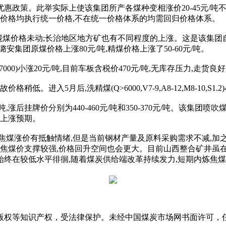
惠政策。此举实际上使该集团所产各煤种变相涨价20-45元/吨不等
一议价格均执行统一价格,不在统一价格体系的均需回归价格体系。
,混煤价格未动;长治地区地方矿也有不同程度的上涨。这是该集团自5
潞安集团原煤价格上涨80元/吨,精煤价格上涨了50-60元/吨。
.65,Q7000)小涨20元/吨,目前车板含税价470元/吨,无库存压力,走
5月后,洗精煤(Q>6000,V7-9,A8-12,M8-10,S1.2
,涨后挂牌价分别为440-460元/吨和350-370元/吨。该集
有上涨预期。
炼焦煤涨价有抵触情绪,但是当前钢材产量及原料采购需求不减,
炼焦煤价支撑较强,价格回升空间也会更大。目前山西整合矿井虽在
链库存始终在较低水平徘徊,随着煤炭供给端改革持续发力,短期内炼
版权等知识产权，受法律保护。未经中国煤炭市场网书面许可，