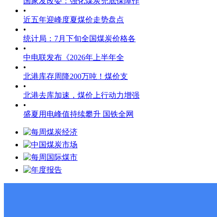
国家发改委：强化煤炭兜底保障作
•
近五年迎峰度夏煤价走势盘点
•
统计局：7月下旬全国煤炭价格各
•
中电联发布《2026年上半年全
•
北港库存周降200万吨！煤价支
•
北港去库加速，煤价上行动力增强
•
盛夏用电峰值持续攀升 国铁全网