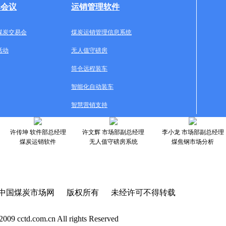
牌会议
运销管理软件
煤炭交易会
煤炭运销管理信息系统
活动
无人值守磅房
筒仓远程装车
智能化自动装车
智慧营销支持
许传坤 软件部总经理
许文辉 市场部副总经理
李小龙 市场部副总经理
煤炭运销软件
无人值守磅房系统
煤焦钢市场分析
中国煤炭市场网 版权所有 未经许可不得转载
2009 cctd.com.cn All rights Reserved