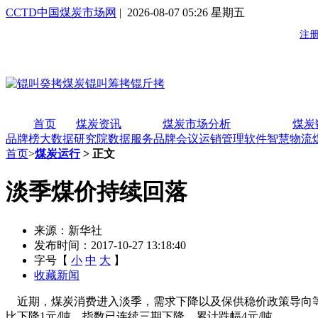
CCTD中国煤炭市场网
| 2026-08-07 05:26 星期五
首页
煤炭资讯
煤炭市场分析
煤炭
品牌榜
大数据研究院
数据服务
品牌会议
运销管理软件
智慧物流
首页
>
煤炭运行
> 正文
淡季煤价持续回落
来源：新华社
发布时间：2017-10-27 13:18:40
字号【
小
中
大
】
收藏新闻
近期，煤炭消费进入淡季，需求下降以及保供稳价政策导向等因素
比下降1元/吨，指数已连续三期下降，累计跌幅4元/吨。