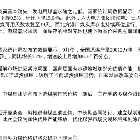
基本消失，发电用煤需求随之走低。国家统计局数据显示，2017
比下降0.5%，环比下降15.94%。此外，六大电力集团沿海电厂
吨，存煤可用天数恢复至19天。而北方港口煤炭库存也持续高位运行。
万吨以上。电煤需求回落，而库存的相对充足也使下游高价采购意
计局发布的数据显示，9月份，全国原煤产量29812万吨，同比增
02万吨，同比增长5.7%，增速较上月增加0.3个百分点。
解市场供应紧张局面，国家层面有步骤地增加部分优质产能。据
放，增加了煤炭供应，缓解了当前煤炭供应形势。国家发展改革委
中煤集团等宣布下调煤炭销售价格，随后，主产地诸多煤企跟
开座谈会，就推进电煤直购直销、中长期合同签订、建立煤炭
。此次会议为加快优质产能释放、优化煤炭市场交易环境和剔除
国内动力煤价格仍将以稳中下降为主。