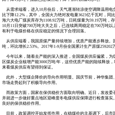
从需求端看，进入10月份后，天气逐渐转凉使空调降温用电负荷
比下降12.2%，其中，全国火力绝对发电量3623亿千瓦时，同
海六大电厂煤炭库存为1108.92万吨，日耗煤量为59.19万
10月11日突破700万吨大关之后，已连续两周稳定在700
有利于电煤价格在供应稳定的情况下合理回落。
从供应端看，我国原煤产量持续增加，优质产能逐步释放。国家统
吨，环比增长2.53%。2017年1-9月份全国累计生产原煤2592
今年以来，随着去产能的深入推进，全国煤炭供应偏紧，为缓
区煤炭企业核增产能3000万吨/年，这些优质产能的陆续释
来看煤炭供应有望得到保证。
此外，大型煤企降价的导向作用明显。国庆节前，神华集团、
市场走势起到了积极导向作用。
而政策方面，国家在保供稳价方面取向明确。近日，发改委召
并就进一步做好重点地区迎峰度冬电煤供应保障进行检查落实
良好的保供稳价作用。
目前，政策调控开始发挥作用，在稳煤价的主基调下，后市