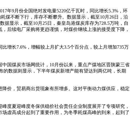
年9月份全国绝对发电量5220亿千瓦时，同比增长5.3%，环
日均耗煤不断下行，库存不断攀升。数据显示，截至10月26日，沿
数据显示，截至10月25日，秦皇岛港煤炭库存为728.5万吨，自
愿降低，后续电厂采购将更趋谨慎，对煤价继续上涨的接受度下降，
长7.6%，增幅较上月扩大3.5个百分点，较上月增加735万
中国煤炭市场网统计，10月份以来，重点产煤地区晋陕蒙三省
公布的数据则显示，下半年煤炭新增产能有望达到两亿吨，长期
进降价，贸易商出货现象有所增多。这对平衡动力煤供应，稳定
迎峰度夏迎峰度冬保供稳价社会责任企业制度展开了专项研究，
市场虚高成分起到了重要作用，为冬季耗煤高峰的到来，起到了