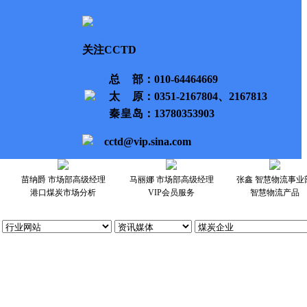
关注CCTD
总部
：010-64464669
太原
：0351-2167804、2167813
秦皇岛
：13780353903
cctd@vip.sina.com
苗纳爵 市场部高级经理
马丽娜 市场部高级经理
张鑫 智慧物流事业
港口煤炭市场分析
VIP会员服务
智慧物流产品