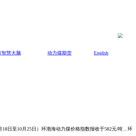
市智慧大脑
动力煤期货
English
日至10月25日）环渤海动力煤价格指数报收于582元/吨，环