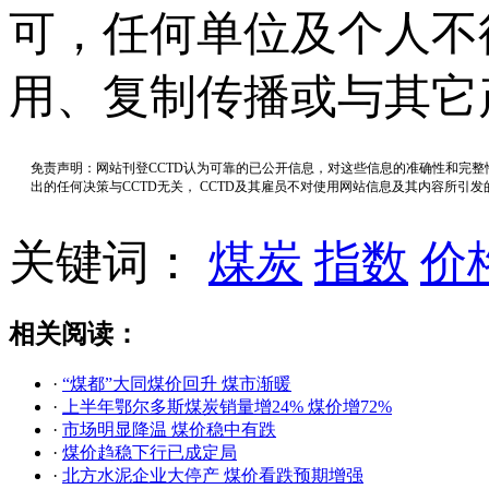
可，任何单位及个人不
用、复制传播或与其它
免责声明：网站刊登CCTD认为可靠的已公开信息，对这些信息的准确性和完
出的任何决策与CCTD无关， CCTD及其雇员不对使用网站信息及其内容所引
关键词：
煤炭
指数
价
相关阅读：
·
“煤都”大同煤价回升 煤市渐暖
·
上半年鄂尔多斯煤炭销量增24% 煤价增72%
·
市场明显降温 煤价稳中有跌
·
煤价趋稳下行已成定局
·
北方水泥企业大停产 煤价看跌预期增强