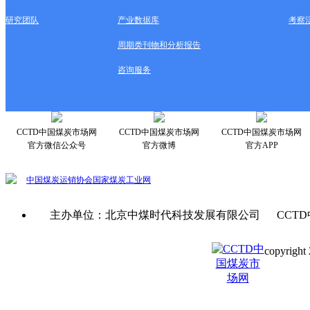
研究团队
产业数据库
考察
周期类刊物和分析报告
咨询服务
CCTD中国煤炭市场网
CCTD中国煤炭市场网
CCTD中国煤炭市场网
官方微信公众号
官方微博
官方APP
中国煤炭运销协会
国家煤炭工业网
主办单位：北京中煤时代科技发展有限公司 CCTD
copyright 
京ICP备0