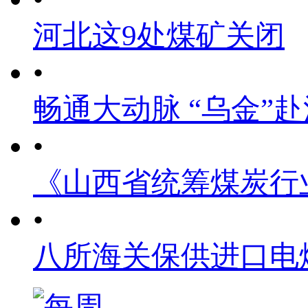
河北这9处煤矿关闭
•
畅通大动脉 “乌金”
•
《山西省统筹煤炭行
•
八所海关保供进口电