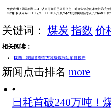
免责声明：网站刊登CCTD认为可靠的已公开信息，对这些信息的准确性和完
出的任何决策与CCTD无关， CCTD及其雇员不对使用网站信息及其内容所引
关键词：
煤炭
指数
价
相关阅读：
·
陕西：我国首套百万吨级煤制油项目投产
新闻点击排名
more
•
日耗首破240万吨！