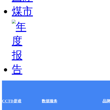
CCTD是谁
数据服务
品