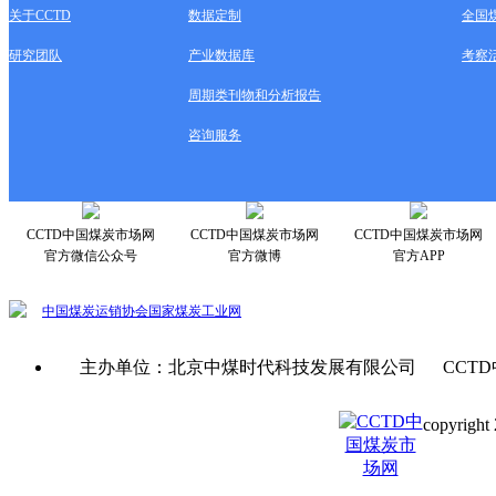
关于CCTD
数据定制
全国
研究团队
产业数据库
考察
周期类刊物和分析报告
咨询服务
CCTD中国煤炭市场网
CCTD中国煤炭市场网
CCTD中国煤炭市场网
官方微信公众号
官方微博
官方APP
中国煤炭运销协会
国家煤炭工业网
主办单位：北京中煤时代科技发展有限公司 CCTD
copyright 
京ICP备0