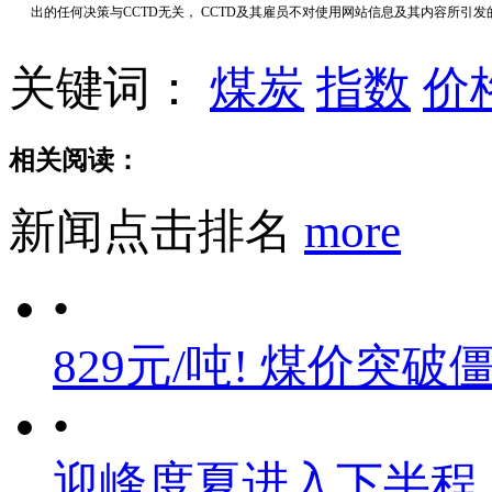
出的任何决策与CCTD无关， CCTD及其雇员不对使用网站信息及其内容所引
关键词：
煤炭
指数
价
相关阅读：
新闻点击排名
more
•
829元/吨! 煤价突破
•
迎峰度夏进入下半程