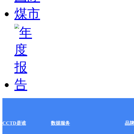
CCTD是谁
数据服务
品