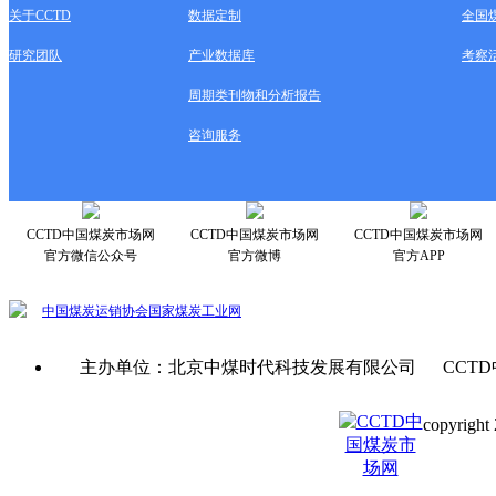
关于CCTD
数据定制
全国
研究团队
产业数据库
考察
周期类刊物和分析报告
咨询服务
CCTD中国煤炭市场网
CCTD中国煤炭市场网
CCTD中国煤炭市场网
官方微信公众号
官方微博
官方APP
中国煤炭运销协会
国家煤炭工业网
主办单位：北京中煤时代科技发展有限公司 CCTD
copyright 
京ICP备0